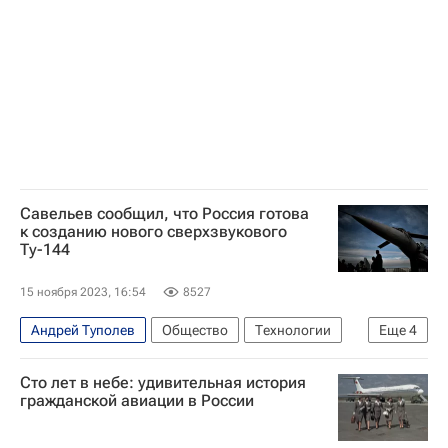
Воздушно-космические силы России
ПАО "Туполев"
Ту-95МС
Ту-22М
Ту-160М
Савельев сообщил, что Россия готова
к созданию нового сверхзвукового
Ту-144
15 ноября 2023, 16:54
8527
Андрей Туполев
Общество
Технологии
Еще
4
Россия
Виталий Савельев
ОАО "Туполев"
Сто лет в небе: удивительная история
Ту-144
гражданской авиации в России