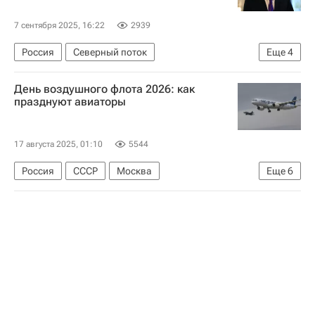
7 сентября 2025, 16:22
2939
Россия
Северный поток
Еще
4
Николай Патрушев
США
Великобритания
День воздушного флота 2026: как
Северный поток — 2
празднуют авиаторы
17 августа 2025, 01:10
5544
Россия
СССР
Москва
Еще
6
Игорь Сикорский
Александр Кудашев
Илья Муромец
Русские Витязи
ЦАГИ имени Н. Е. Жуковского
Добролет