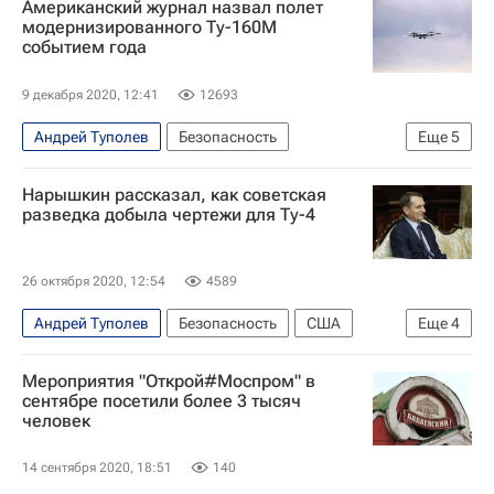
Американский журнал назвал полет
Воздушно-космические силы России
модернизированного Ту-160М
событием года
ОАО "Туполев"
Ту-22М3
Ту-160М2
Илья Муромец
9 декабря 2020, 12:41
12693
Андрей Туполев
Безопасность
Еще
5
General Electric
США
Европа
Ту-160М
Нарышкин рассказал, как советская
Россия
разведка добыла чертежи для Ту-4
26 октября 2020, 12:54
4589
Андрей Туполев
Безопасность
США
Еще
4
СССР
Сергей Нарышкин
Мероприятия "Открой#Моспром" в
Служба внешней разведки Российской Федерации (СВР России)
сентябре посетили более 3 тысяч
человек
Ту-4
14 сентября 2020, 18:51
140