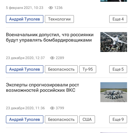
5 февраля 2021, 10:23
1236
Андрей Туполев
Технологии
Еще
4
Владимир Путин
Михаил Гордин
Ту-160М
Военачальник допустил, что россиянки
Россия
будут управлять бомбардировщиками
23 декабря 2020, 12:37
2289
Андрей Туполев
Безопасность
Ту-95
Еще
5
Игорь Сикорский
Эксперты спрогнозировали рост
Воздушно-космические силы России
возможностей российских ВКС
Сергей Кобылаш
Ту-22
Ту-160М
23 декабря 2020, 11:36
3799
Андрей Туполев
Безопасность
США
Еще
9
Сирия
Ту-95
ВВС РФ
Игорь Сикорский