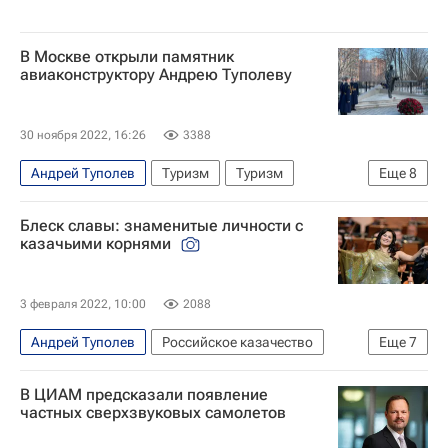
В Москве открыли памятник
авиаконструктору Андрею Туполеву
30 ноября 2022, 16:26
3388
Андрей Туполев
Туризм
Туризм
Еще
8
Новости - Туризм
Наталья Сергунина
Блеск славы: знаменитые личности с
Объединенная авиастроительная корпорация (ОАК)
казачьими корнями
ПАО "Туполев"
Ростех
туристы
Новости культуры
Ту-144
3 февраля 2022, 10:00
2088
Андрей Туполев
Российское казачество
Еще
7
Российское казачество
Анна Нетребко
В ЦИАМ предсказали появление
Надежда Бабкина
Нонна Мордюкова
частных сверхзвуковых самолетов
Виктор Черномырдин
Россия
Краснодар