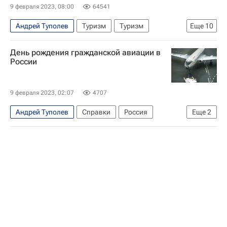
9 февраля 2023, 08:00
64541
Андрей Туполев
Туризм
Туризм
Еще
10
Объединенная авиастроительная корпорация (ОАК)
День рождения гражданской авиации в
Аэрофлот
Добролет
Ту-144
России
Sukhoi Superjet
Ан-2
Самолеты
авиакомпании
Актуальное - Туризм
9 февраля 2023, 02:07
4707
Впечатления - Туризм
Андрей Туполев
Справки
Россия
Еще
2
Авиация
СССР