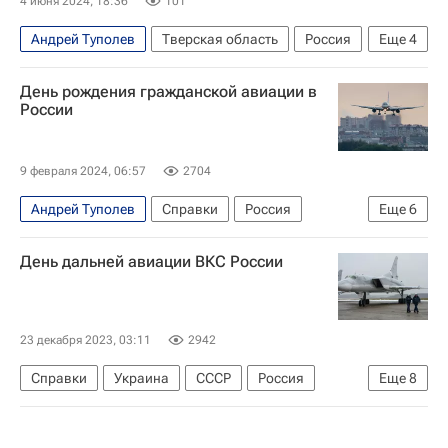
4 июня 2024, 18:36
101
Андрей Туполев
Тверская область
Россия
Еще
4
Игорь Руденя
Петр I
День рождения гражданской авиации в
Российская академия наук
Тверская область
России
9 февраля 2024, 06:57
2704
Андрей Туполев
Справки
Россия
Еще
6
СССР
Москва
Аэрофлот
Добролет
День дальней авиации ВКС России
Ту-104
Ил-18
23 декабря 2023, 03:11
2942
Справки
Украина
СССР
Россия
Еще
8
Илья Муромец
Николай I
Игорь Сикорский