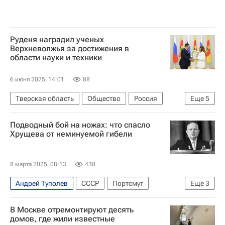
Руденя наградил ученых
Верхневолжья за достижения в
области науки и техники
6 июня 2025, 14:01
88
Тверская область
Общество
Россия
Еще
5
Тверь
Кувшиново
Игорь Руденя
Подводный бой на ножах: что спасло
Владимир Васильев
Сергей Егоров
Хрущева от неминуемой гибели
8 марта 2025, 08:13
438
Андрей Туполев
СССР
Портсмут
Еще
3
Великобритания
Никита Хрущев
В Москве отремонтируют десять
Игорь Курчатов
домов, где жили известные