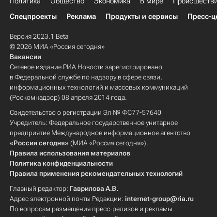
Политика
Общество
Экономика
В мире
Происшеств
Спецпроекты
Реклама
Продукты и сервисы
Пресс-ц
Версия 2023.1 Beta
© 2026 МИА «Россия сегодня»
Вакансии
Сетевое издание РИА Новости зарегистрировано
в Федеральной службе по надзору в сфере связи,
информационных технологий и массовых коммуникаций
(Роскомнадзор) 08 апреля 2014 года.
Свидетельство о регистрации Эл № ФС77-57640
Учредитель: Федеральное государственное унитарное
предприятие Международное информационное агентство
«Россия сегодня»
(МИА «Россия сегодня»).
Правила использования материалов
Политика конфиденциальности
Правила применения рекомендательных технологий
Главный редактор:
Гаврилова А.В.
Адрес электронной почты Редакции:
internet-group@ria.ru
По вопросам размещения пресс-релизов и рекламы