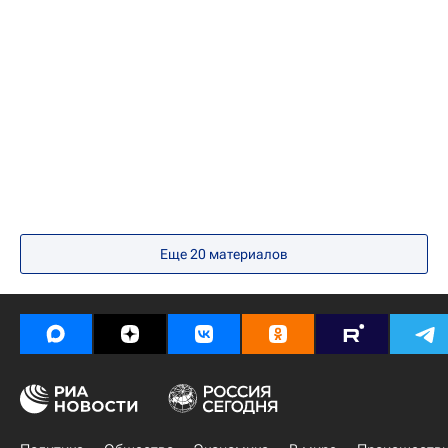
США
Золотой глобус
Алексей Козлов (1986)
Константин Фам
Ассоциация иностранной прессы Голливуда
Кантемир Балагов
Борис Акопов (режиссер)
Владимир Алеников (режиссер)
Арта Камачо
Кино
Еще
20
материалов