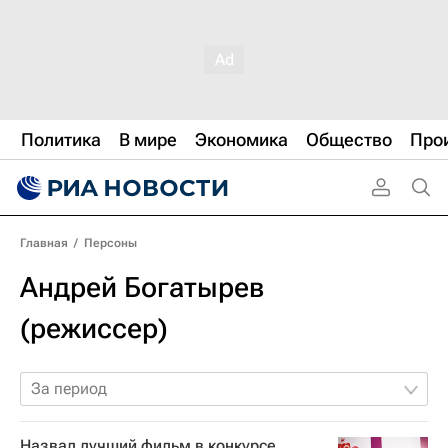
Политика
В мире
Экономика
Общество
Про
Главная
/
Персоны
Андрей Богатырев
(режиссер)
За период
Назвал лучший фильм в конкурсе