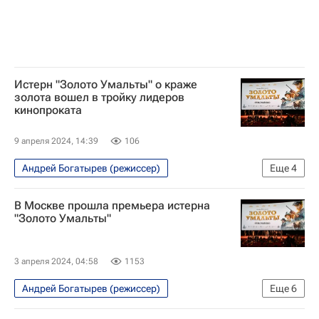
Истерн "Золото Умальты" о краже
золота вошел в тройку лидеров
кинопроката
9 апреля 2024, 14:39
106
Андрей Богатырев (режиссер)
Еще
4
Хабаровский край
Михаил Дегтярев
В Москве прошла премьера истерна
Павел Деревянко
Верхнебуреинский район
"Золото Умальты"
3 апреля 2024, 04:58
1153
Андрей Богатырев (режиссер)
Еще
6
Хабаровский край
Михаил Дегтярев