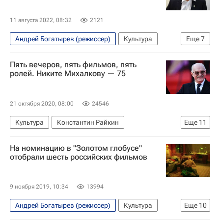
11 августа 2022, 08:32
2121
Андрей Богатырев (режиссер)
Культура
Еще
7
Павел Деревянко
Верхнебуреинский район
Пять вечеров, пять фильмов, пять
Фонд "Петербургский международный экономический форум" (фонд)
ролей. Никите Михалкову — 75
Михаил Дегтярев
Хабаровский край
Новости культуры
Кино
21 октября 2020, 08:00
24546
Культура
Константин Райкин
Еще
11
Филипп Янковский
Алексей Балабанов
На номинацию в "Золотом глобусе"
Леонид Гайдай
Олег Меньшиков
отобрали шесть российских фильмов
Никита Михалков
Михаил Ульянов
Ирина Купченко
звезды
Знаменитости
9 ноября 2019, 10:34
13994
что посмотреть
Кино
Андрей Богатырев (режиссер)
Культура
Еще
10