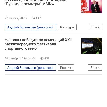
"Русские премьеры" ММКФ
23 апреля, 20:12
817
Андрей Богатырев (режиссер)
Культура
Еще
2
Виктор Шамиров (Никита Римашов)
Названы победители номинаций XXII
Сергей Эйзенштейн
Международного фестиваля
спортивного кино
29 октября 2024, 21:08
875
Андрей Богатырев (режиссер)
Россия
Еще
4
Казахстан
Хорватия
Ирина Роднина
Вероника Степанова