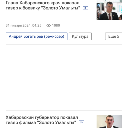
Глава Хабаровского края показал
Павел Деревянко
Хабаровский край
тизер к боевику "Золото Умальты"
Москва
Верхнебуреинский район
31 января 2024, 04:25
1080
Андрей Богатырев (режиссер)
Культура
Еще
5
Санкт-Петербург
Хабаровский край
Верхнебуреинский район
Михаил Дегтярев
Павел Деревянко
Хабаровский губернатор показал
тизер фильма "Золото Умальты"