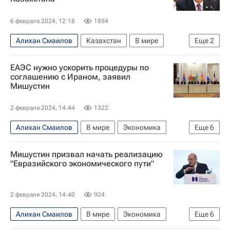
6 февраля 2024, 12:18
1894
Алихан Смаилов
Казахстан
В мире
Еще
2
Касым-Жомарт Токаев
Олжас Бектенов
ЕАЭС нужно ускорить процедуры по
соглашению с Ираном, заявил
Мишустин
2 февраля 2024, 14:44
1322
Алихан Смаилов
В мире
Экономика
Еще
6
Иран
Казахстан
Россия
Мишустин призвал начать реализацию
Михаил Мишустин
Акылбек Жапаров
"Евразийского экономического пути"
Евразийский экономический союз
2 февраля 2024, 14:40
924
Алихан Смаилов
В мире
Экономика
Еще
6