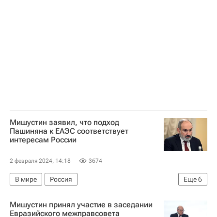
Казахстан
Россия
Киргизия
Михаил Мишустин
Акылбек Жапаров
Евразийский экономический союз
Мишустин заявил, что подход
Пашиняна к ЕАЭС соответствует
интересам России
2 февраля 2024, 14:18
3674
В мире
Россия
Еще
6
Евразийский экономический союз
Мишустин принял участие в заседании
Никол Пашинян
Казахстан
Армения
Евразийского межправсовета