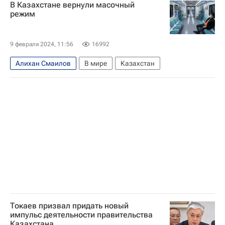
В Казахстане вернули масочный
Мурат Нуртлеу
ОДКБ
СНГ
ШОС
режим
Владимир Путин
Саммит ШОС в Астане – 2024
9 февраля 2024, 11:56
16992
Алихан Смаилов
В мире
Казахстан
Токаев призвал придать новый
импульс деятельности правительства
Казахстана