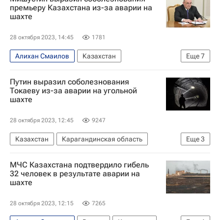
Касым-Жомарт Токаев
премьеру Казахстана из-за аварии на
шахте
28 октября 2023, 14:45
1781
Алихан Смаилов
Казахстан
Еще
7
Карагандинская область
Россия
Путин выразил соболезнования
Михаил Мишустин
В мире
Происшествия
Токаеву из-за аварии на угольной
шахте
Валентина Матвиенко
Совет Федерации РФ
28 октября 2023, 12:45
9247
Казахстан
Карагандинская область
Еще
3
В мире
Касым-Жомарт Токаев
МЧС Казахстана подтвердило гибель
Владимир Путин
32 человек в результате аварии на
шахте
28 октября 2023, 12:15
7265