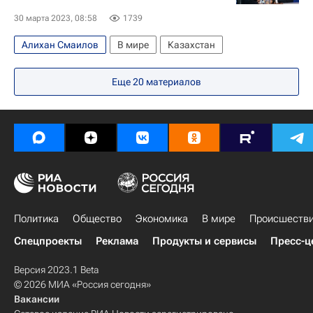
30 марта 2023, 08:58
1739
Алихан Смаилов
В мире
Казахстан
Еще
20
материалов
Политика
Общество
Экономика
В мире
Происшеств
Спецпроекты
Реклама
Продукты и сервисы
Пресс-ц
Версия 2023.1 Beta
© 2026 МИА «Россия сегодня»
Вакансии