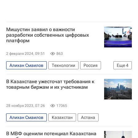
Мишустин заявил о важности
разработки собственных цифровых
платформ
2 февраля 2024, 09:51
863
Алихан Смаилов
Технологии
Россия
Еще
4
Казахстан
Киргизия
Акылбек Жапаров
В Казахстане ужесточат требования к
Михаил Мишустин
товарным биржам и их участникам
28 ноября 2023, 07:26
17065
Алихан Смаилов
Казахстан
Астана
В МВФ оценили потенциал Казахстана