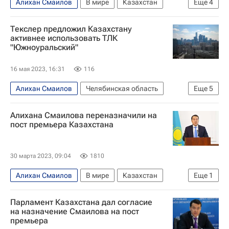
Алихан Смаилов
В мире
Казахстан
Еще
4
Карагандинская область
Текслер предложил Казахстану
МЧС России (Министерство РФ по делам гражданской обороны, чрезвычайным ситуациям и ликвидации последствий стихийных бедствий)
активнее использовать ТЛК
"Южноуральский"
Касым-Жомарт Токаев
АрселорМиттал Темиртау
16 мая 2023, 16:31
116
Алихан Смаилов
Челябинская область
Еще
5
Казахстан
Челябинская область
Алихана Смаилова переназначили на
Костанайская область
Ермек Кошербаев
пост премьера Казахстана
Алексей Текслер
30 марта 2023, 09:04
1810
Алихан Смаилов
В мире
Казахстан
Еще
1
Касым-Жомарт Токаев
Парламент Казахстана дал согласие
на назначение Смаилова на пост
премьера