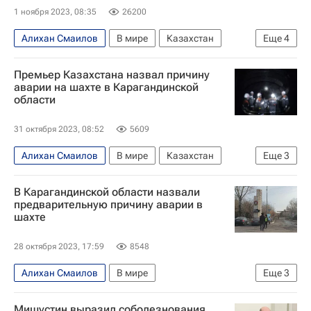
1 ноября 2023, 08:35
26200
Алихан Смаилов
В мире
Казахстан
Еще
4
Астана
Франция
Эммануэль Макрон
Премьер Казахстана назвал причину
Касым-Жомарт Токаев
аварии на шахте в Карагандинской
области
31 октября 2023, 08:52
5609
Алихан Смаилов
В мире
Казахстан
Еще
3
Карагандинская область
В Карагандинской области назвали
АрселорМиттал Темиртау
Происшествия
предварительную причину аварии в
шахте
28 октября 2023, 17:59
8548
Алихан Смаилов
В мире
Еще
3
Карагандинская область
Казахстан
Мишустин выразил соболезнования