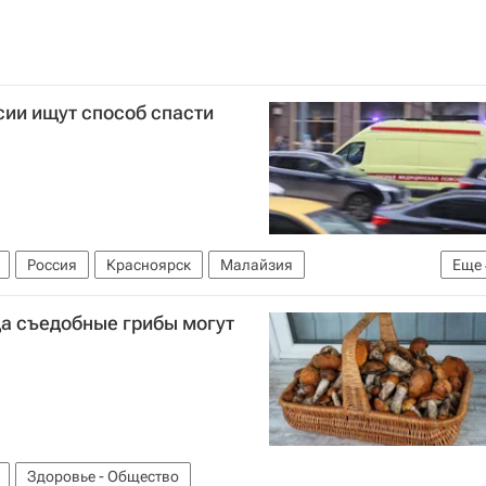
сии ищут способ спасти
Россия
Красноярск
Малайзия
Еще
Следственный комитет России (СК РФ)
ВЦИОМ
да съедобные грибы могут
Здоровье - Общество