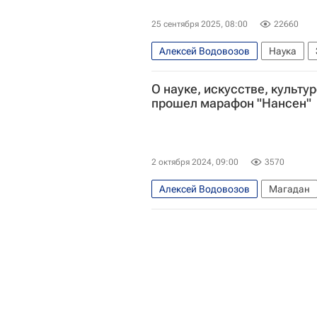
25 сентября 2025, 08:00
22660
Алексей Водовозов
Наука
ВОЗ
США
О науке, искусстве, культу
прошел марафон "Нансен"
2 октября 2024, 09:00
3570
Алексей Водовозов
Магадан
Арктика
Эннио Морриконе
Российская академия наук
Ох