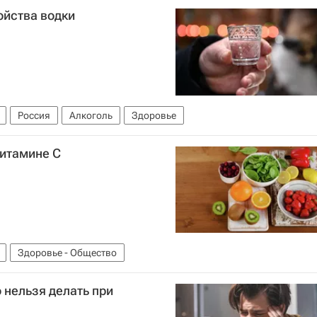
ойства водки
Россия
Алкоголь
Здоровье
витамине С
Здоровье - Общество
 нельзя делать при