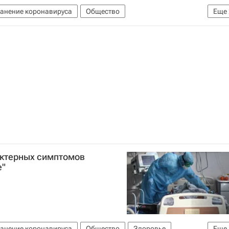
анение коронавируса
Общество
Еще
ация россиян от COVID-19
актерных симптомов
е"
анение коронавируса
Общество
Здоровье
Еще