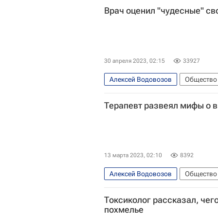
Врач оценил "чудесные" св
30 апреля 2023, 02:15
33927
Алексей Водовозов
Общество
Терапевт развеял мифы о 
13 марта 2023, 02:10
8392
Алексей Водовозов
Общество
Токсиколог рассказал, чего
похмелье