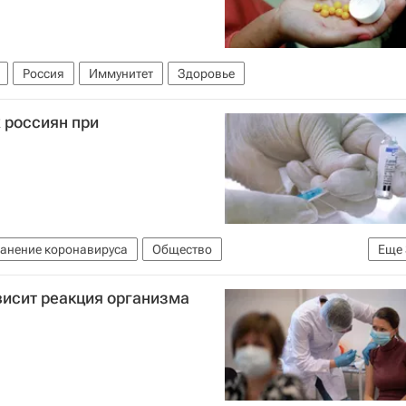
Россия
Иммунитет
Здоровье
 россиян при
анение коронавируса
Общество
Еще
вье
Россия
ависит реакция организма