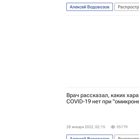
Алексей Водовозов
Распростр
Коронавирус COVID-19
Вакцин
Врач рассказал, каких хар
COVID-19 нет при "омикрон
28 января 2022, 02:15
55179
Алексей Водовозов
Распростр