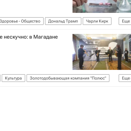
Здоровье - Общество
Дональд Трамп
Чарли Кирк
Еще
ре нескучно: в Магадане
Культура
Золотодобывающая компания "Полюс"
Еще
Юрий Башмет
Высшая школа экономики (ВШЭ)
отское море