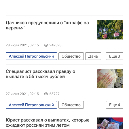
Дачников предупредили о "штрафе за
деревья"
28 июля 2021, 02:15
942393
Алексей Петропольский
Общество
Дача
Еще
3
Штрафы
Россия
Urvista
Специалист рассказал правду о
выплате в 55 тысяч рублей
27 июня 2021, 02:15
65727
Алексей Петропольский
Общество
Еще
4
Владимир Путин
Юрист рассказал о выплатах, которые
Федеральная служба государственной статистики (Росстат)
ожидают россиян этим летом