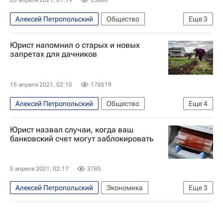
20 апреля 2021, 01:19
25660
Алексей Петропольский
Общество
Еще
3
Кредит
Россия
Urvista
Юрист напомнил о старых и новых
запретах для дачников
15 апреля 2021, 02:15
178519
Алексей Петропольский
Общество
Еще
4
МЧС России (Министерство РФ по делам гражданской обороны, чрезвычайным ситуациям и ликвидации последствий стихийных бедствий)
Юрист назвал случаи, когда ваш
Дача
Россия
Urvista
банковский счет могут заблокировать
5 апреля 2021, 02:17
3785
Алексей Петропольский
Экономика
Еще
3
Федеральная служба по финансовому мониторингу (Росфинмониторинг)
Urvista
Центральный Банк РФ (ЦБ РФ)