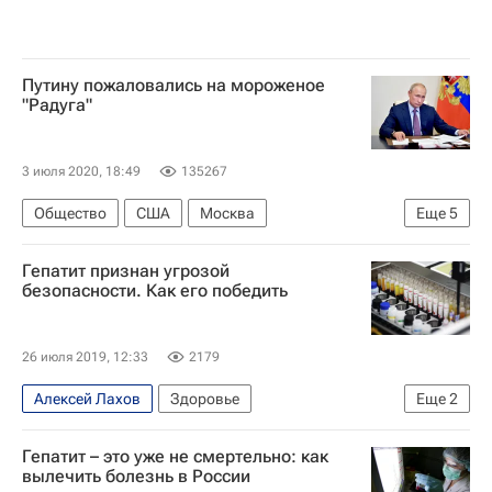
Путину пожаловались на мороженое
"Радуга"
3 июля 2020, 18:49
135267
Общество
США
Москва
Еще
5
Владимир Путин
Алексей Пушков
Гепатит признан угрозой
ЛГБТ*-сообщество
Екатерина Лахова
безопасности. Как его победить
Россия
26 июля 2019, 12:33
2179
Алексей Лахов
Здоровье
Еще
2
Всемирный день борьбы с гепатитом
Россия
Гепатит – это уже не смертельно: как
вылечить болезнь в России