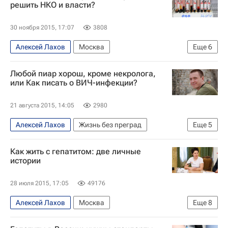
решить НКО и власти?
30 ноября 2015, 17:07
3808
Алексей Лахов
Москва
Еще
6
Жизнь без преград
Центральный ФО
Любой пиар хорош, кроме некролога,
Весь мир
Европа
Здоровье
Россия
или Как писать о ВИЧ-инфекции?
21 августа 2015, 14:05
2980
Алексей Лахов
Жизнь без преград
Еще
5
Общество
Европа
Весь мир
Здоровье
Как жить с гепатитом: две личные
Россия
истории
28 июля 2015, 17:05
49176
Алексей Лахов
Москва
Еще
8
Жизнь без преград
Санкт-Петербург