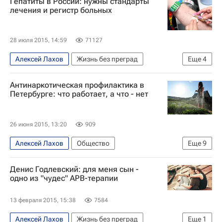
Гепатиты в России: нужны стандарты
Центральный ФО
Весь мир
Европа
лечения и регистр больных
Северо-Западный ФО
Всемирный день борьбы с гепатитом
Россия
28 июля 2015, 14:59
71127
Алексей Лахов
Жизнь без преград
Еще
4
Весь мир
Европа
Здоровье
Россия
Антинаркотическая профилактика в
Петербурге: что работает, а что - нет
26 июня 2015, 13:20
909
Алексей Лахов
Общество
Еще
9
Жизнь без преград
Санкт-Петербург
Денис Годлевский: для меня сын -
Европа
Северо-Западный ФО
Весь мир
одно из "чудес" АРВ-терапии
наркозависимость
13 февраля 2015, 15:38
7584
профилактика наркомании
Здоровье
Алексей Лахов
Жизнь без преград
Еще
1
Россия