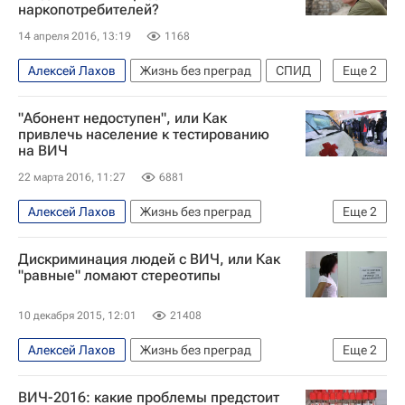
наркопотребителей?
14 апреля 2016, 13:19
1168
Алексей Лахов
Жизнь без преград
СПИД
Еще
2
профилактика наркомании
Россия
"Абонент недоступен", или Как
привлечь население к тестированию
на ВИЧ
22 марта 2016, 11:27
6881
Алексей Лахов
Жизнь без преград
Еще
2
Свердловская область
СПИД
Дискриминация людей с ВИЧ, или Как
"равные" ломают стереотипы
10 декабря 2015, 12:01
21408
Алексей Лахов
Жизнь без преград
Еще
2
Санкт-Петербург
"Е.В.А." (НП)
ВИЧ-2016: какие проблемы предстоит