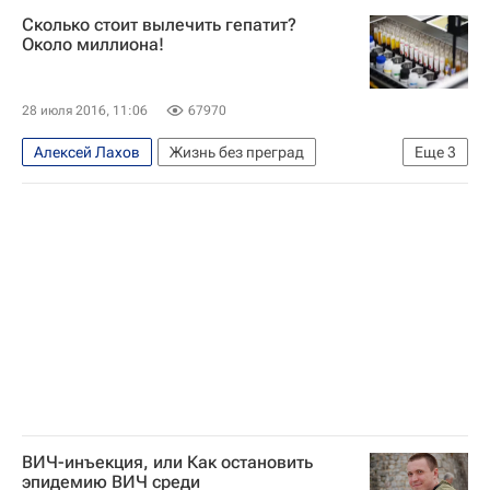
Жизнь без преград
Ижевск
"Е.В.А." (НП)
Сколько стоит вылечить гепатит?
СПИД
Удмуртская Республика (Удмуртия)
Около миллиона!
Россия
28 июля 2016, 11:06
67970
Алексей Лахов
Жизнь без преград
Еще
3
Общество
Здоровье
Россия
ВИЧ-инъекция, или Как остановить
эпидемию ВИЧ среди