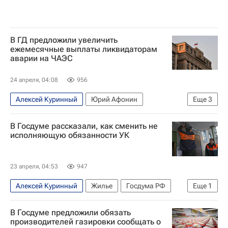
В ГД предложили увеличить
ежемесячные выплаты ликвидаторам
аварии на ЧАЭС
24 апреля, 04:08
956
Алексей Куринный
Юрий Афонин
Еще
3
Николай Коломейцев
Госдума РФ
КПРФ
В Госдуме рассказали, как сменить не
исполняющую обязанности УК
23 апреля, 04:53
947
Алексей Куринный
Жилье
Госдума РФ
Еще
1
Общество
В Госдуме предложили обязать
производителей газировки сообщать о