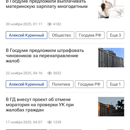
В Госдуме предложили выплачивать
материнскую зарплату многодетным
30 ноября 2025, 01:11
4182
Алексей Куринный
Общество
Госдума РФ
Еще
3
Айрат Гибатдинов
Социальный навигатор
В Госдуме предложили штрафовать
Детские вопросы
чиновников за перенаправление
жалоб
22 ноября 2025, 04:16
3032
Алексей Куринный
Политика
Госдума РФ
Еще
1
КПРФ
В ГД внесут проект об отмене
моратория на проверки УК при
жалобах граждан
17 ноября 2025, 04:07
1239