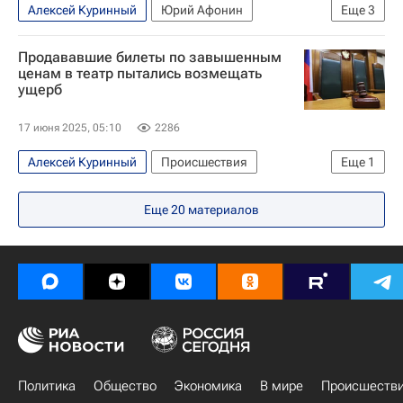
Алексей Куринный
Юрий Афонин
Еще
3
Николай Коломейцев
КПРФ
Госдума РФ
Продававшие билеты по завышенным
ценам в театр пытались возмещать
ущерб
17 июня 2025, 05:10
2286
Алексей Куринный
Происшествия
Еще
1
Театр наций
Еще
20
материалов
Политика
Общество
Экономика
В мире
Происшеств