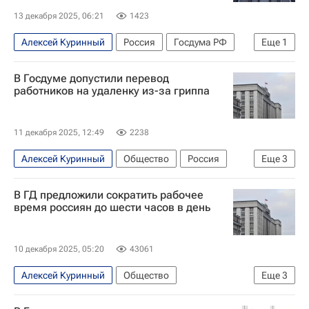
13 декабря 2025, 06:21
1423
Алексей Куринный
Россия
Госдума РФ
Еще
1
Экономика
В Госдуме допустили перевод
работников на удаленку из-за гриппа
11 декабря 2025, 12:49
2238
Алексей Куринный
Общество
Россия
Еще
3
Госдума РФ
КПРФ
В ГД предложили сократить рабочее
Федеральная служба по надзору в сфере защиты прав потребителей и благополучия человека (Роспотребнадзор)
время россиян до шести часов в день
10 декабря 2025, 05:20
43061
Алексей Куринный
Общество
Еще
3
Юрий Афонин
Госдума РФ
КПРФ