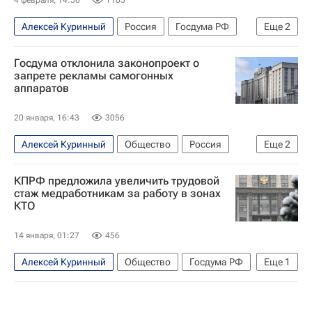
4 февраля, 14:50
1105
Алексей Куринный
Россия
Госдума РФ
Еще
2
Генеральная прокуратура РФ
Общество
Госдума отклонила законопроект о
запрете рекламы самогонных
аппаратов
20 января, 16:43
3056
Алексей Куринный
Общество
Россия
Еще
2
Госдума РФ
КПРФ
КПРФ предложила увеличить трудовой
стаж медработникам за работу в зонах
КТО
14 января, 01:27
456
Алексей Куринный
Общество
Госдума РФ
Еще
1
КПРФ