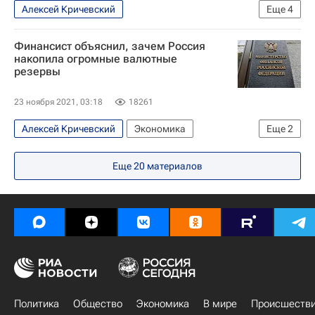
Алексей Кричевский
Еще
4
Ситуация с курсами валют и ценами на нефть
Финансист объяснил, зачем Россия
Экономика
Рубль
Россия
накопила огромные валютные
резервы
23 ноября 2021, 03:18
18261
Алексей Кричевский
Экономика
Еще
2
Министерство финансов РФ (Минфин России)
Еще
20
материалов
Россия
Политика
Общество
Экономика
В мире
Происшеств