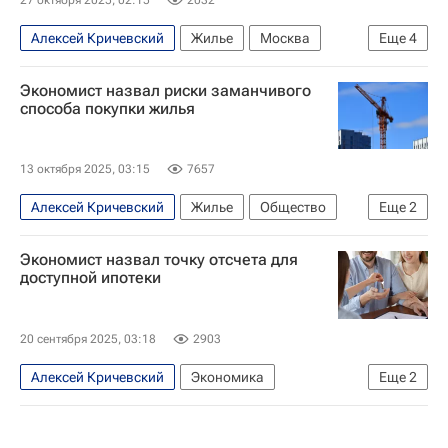
Алексей Кричевский
Жилье
Москва
Еще
4
Общество
Россия
Продажа
Экономист назвал риски заманчивого
Недвижимость
способа покупки жилья
13 октября 2025, 03:15
7657
Алексей Кричевский
Жилье
Общество
Еще
2
Покупка
Россия
Экономист назвал точку отсчета для
доступной ипотеки
20 сентября 2025, 03:18
2903
Алексей Кричевский
Экономика
Еще
2
Центральный Банк РФ (ЦБ РФ)
Ипотека