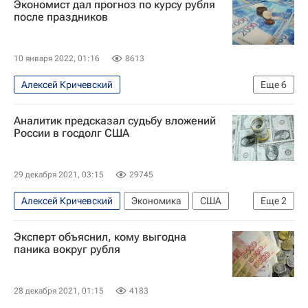
Экономист дал прогноз по курсу рубля
после праздников
10 января 2022, 01:16
8613
Алексей Кричевский
Еще
6
Ситуация с курсами валют и ценами на нефть
Аналитик предсказал судьбу вложений
Экономика
Рубль
США
Европа
России в госдолг США
Россия
29 декабря 2021, 03:15
29745
Алексей Кричевский
Экономика
США
Еще
2
Министерство финансов США
Россия
Эксперт объяснил, кому выгодна
паника вокруг рубля
28 декабря 2021, 01:15
4183