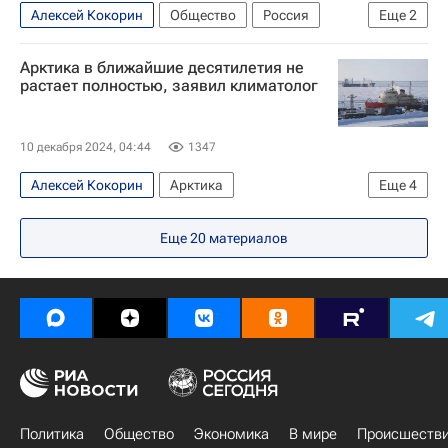
Алексей Кокорин
Общество
Россия
Еще
2
Москва
Роман Вильфанд
Арктика в ближайшие десятилетия не
растает полностью, заявил климатолог
10 декабря 2024, 04:44
1347
Алексей Кокорин
Арктика
Еще
4
Северный Ледовитый океан
Россия
Еще
20
материалов
Гидрометцентр
Общество
Политика
Общество
Экономика
В мире
Происшеств