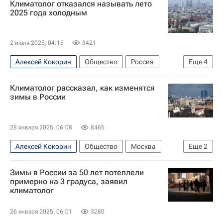
Климатолог отказался называть лето
2025 года холодным
2 июля 2025, 04:15
3421
Алексей Кокорин
Общество
Россия
Еще
4
Вологодская область
Москва
Климатолог рассказал, как изменятся
Роман Вильфанд
Гидрометцентр
зимы в России
28 января 2025, 06:08
8465
Алексей Кокорин
Общество
Москва
Еще
2
Роман Вильфанд
Россия
Зимы в России за 50 лет потеплели
примерно на 3 градуса, заявил
климатолог
26 января 2025, 06:01
3280