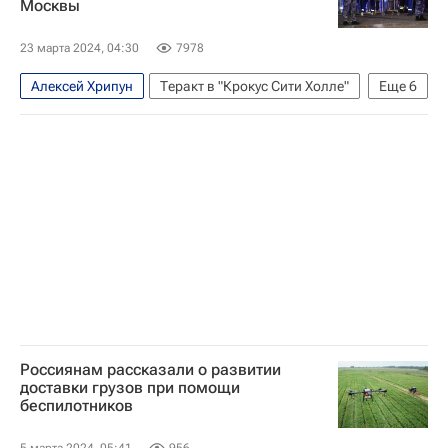
Москвы
GPS
Общество
23 марта 2024, 04:30
7978
Алексей Хрипун
Теракт в "Крокус Сити Холле"
Еще
6
Москва
Крокус
Крокус Сити Холл
Происшествия
Россия
Михаил Мурашко
Россиянам рассказали о развитии
доставки грузов при помощи
беспилотников
5 марта 2024, 05:41
956