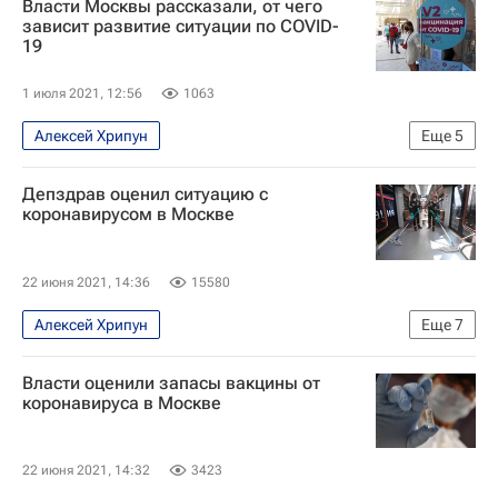
Власти Москвы рассказали, от чего
Москва
Здоровье - Общество
зависит развитие ситуации по COVID-
19
Коронавирус в России
Московский урбанистический форум 2021
1 июля 2021, 12:56
1063
Алексей Хрипун
Еще
5
Распространение коронавируса
Москва
Депздрав оценил ситуацию с
Коронавирус в России
коронавирусом в Москве
Коронавирус COVID-19
Вакцинация россиян от COVID-19
22 июня 2021, 14:36
15580
Алексей Хрипун
Еще
7
Распространение коронавируса
Общество
Власти оценили запасы вакцины от
Москва
Здоровье - Общество
коронавируса в Москве
Коронавирусы
Коронавирус COVID-19
Коронавирус в России
22 июня 2021, 14:32
3423