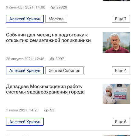
9 сентября 2021, 14:00
29820
Алексей Хрипун
Москва
Еще
7
Распространение коронавируса
Общество
Собянин дал месяц на подготовку к
Здоровье - Общество
Коронавирусы
открытию семиэтажной поликлиники
Россия
Коронавирус COVID-19
Коронавирус в России
25 августа 2021, 12:46
3997
Алексей Хрипун
Сергей Собянин
Еще
4
Щербинка
Москва
Новая Москва
Депздрав Москвы оценил работу
Медучреждения
системы здравоохранения города
1 июля 2021, 14:21
53
Алексей Хрипун
Еще
6
Распространение коронавируса
Общество