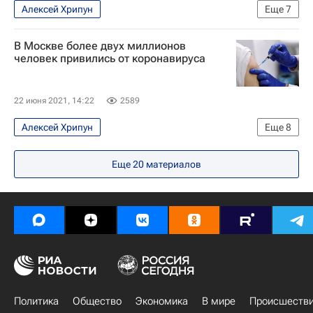
Алексей Хрипун
Еще
7
Распространение коронавируса
Москва
В Москве более двух миллионов
Коронавирус в России
человек привились от коронавируса
Вакцинация россиян от COVID-19
Общество
Здоровье - Общество
Коронавирус COVID-19
22 июня 2021, 14:22
2589
Алексей Хрипун
Еще
8
Распространение коронавируса
Общество
Еще
20
материалов
Москва
Здоровье - Общество
Коронавирусы
Коронавирус COVID-19
Коронавирус в России
Вакцинация россиян от COVID-19
Политика
Общество
Экономика
В мире
Происшеств