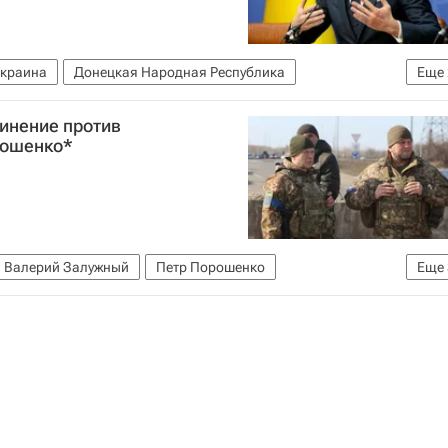
краина
Донецкая Народная Республика
Еще
Вооруженные силы Украины
инение против
рошенко*
Валерий Залужный
Петр Порошенко
Еще
ные силы Украины
Генеральная прокуратура РФ