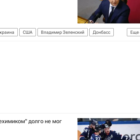
краина
США
Владимир Зеленский
Донбасс
Еще
Коронавирус COVID-19
Денис Шмыгаль
ехимиком" долго не мог