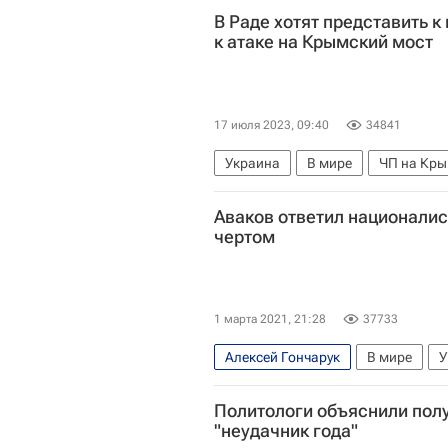
В Раде хотят представить 
к атаке на Крымский мост
17 июля 2023, 09:40
34841
Украина
В мире
ЧП на Кры
Аваков ответил национали
чертом
1 марта 2021, 21:28
37733
Алексей Гончарук
В мире
У
Политологи объяснили пол
"неудачник года"