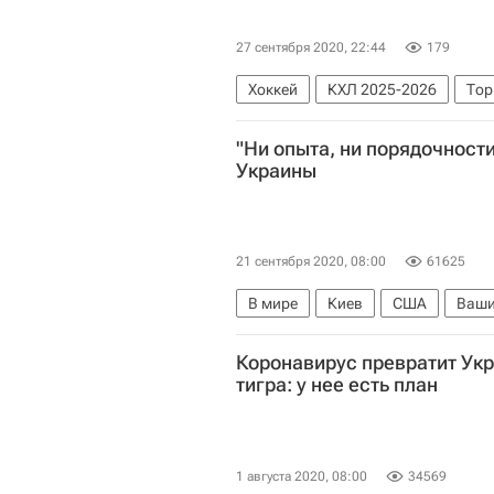
27 сентября 2020, 22:44
179
Хоккей
КХЛ 2025-2026
Тор
"Ни опыта, ни порядочности
Украины
21 сентября 2020, 08:00
61625
В мире
Киев
США
Ваши
Ситуация на Украине
Коронавирус превратит Укр
тигра: у нее есть план
1 августа 2020, 08:00
34569