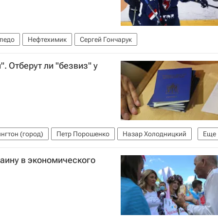
педо
Нефтехимик
Сергей Гончарук
". Отберут ли "безвиз" у
нгтон (город)
Петр Порошенко
Назар Холодницкий
Еще
аину в экономического