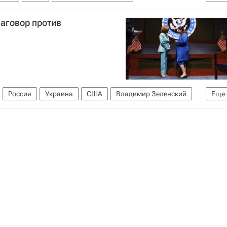
енные силы Украины
Верховная Рада Украины
аговор против
Россия
Украина
США
Владимир Зеленский
Еще
Еврокомиссия
ской Федерации (СВР России)