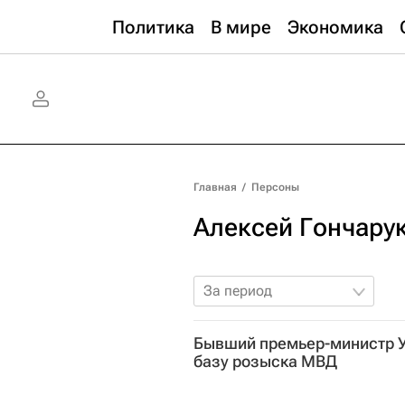
Политика
В мире
Экономика
Главная
/
Персоны
Алексей Гончару
За период
Бывший премьер-министр У
базу розыска МВД