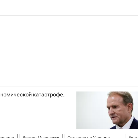
ономической катастрофе,
краина
Виктор Медведчук
Ситуация на Украине
Еще