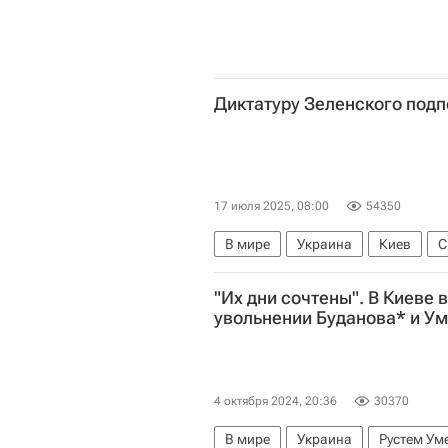
Диктатуру Зеленского под
17 июля 2025, 08:00
54350
В мире
Украина
Киев
Давид Арахамия
Евросоюз
"Их дни сочтены". В Киеве 
Аналитика
увольнении Буданова* и У
4 октября 2024, 20:36
30370
В мире
Украина
Рустем Ум