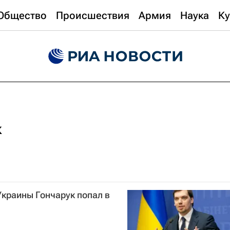
Общество
Происшествия
Армия
Наука
Ку
к
краины Гончарук попал в