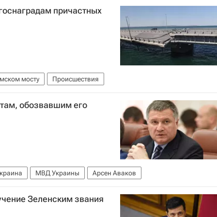
к госнаградам причастных
мском мосту
Происшествия
стам, обозвавшим его
краина
МВД Украины
Арсен Аваков
учение Зеленским звания