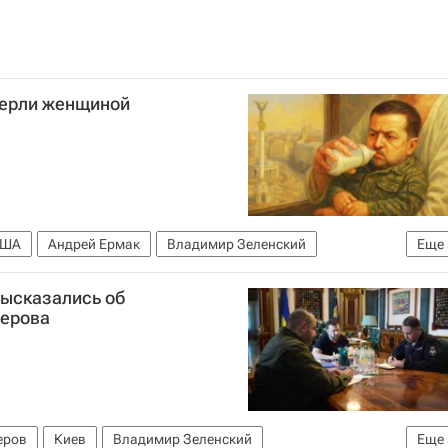
перли женщиной
США
Андрей Ермак
Владимир Зеленский
Еще
Верховная Рада Украины
Вооруженные силы Украины
высказались об
мерова
еров
Киев
Владимир Зеленский
Еще