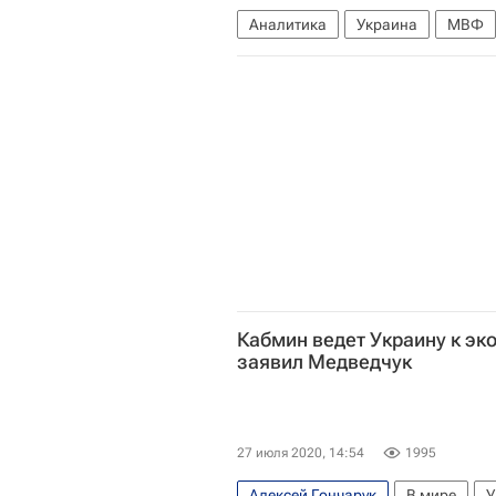
Аналитика
Украина
МВФ
Кабмин ведет Украину к эк
заявил Медведчук
27 июля 2020, 14:54
1995
Алексей Гончарук
В мире
У