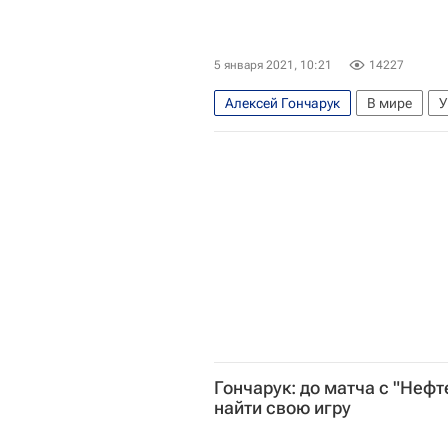
5 января 2021, 10:21
14227
Алексей Гончарук
В мире
У
Партия "Слуга народа"
Россия
Гончарук: до матча с "Нефт
найти свою игру