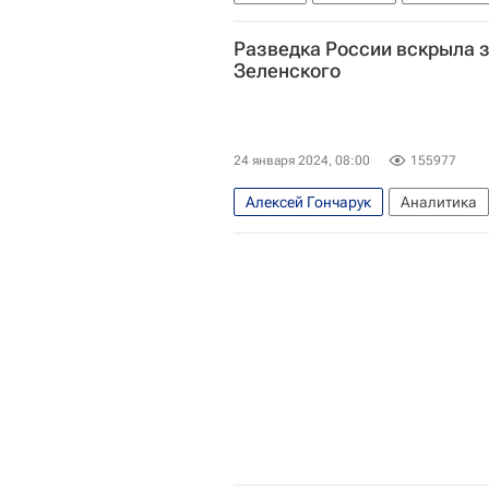
Александр Дубинский
Вооруж
Разведка России вскрыла з
Новые времена
Forbes
Зеленского
24 января 2024, 08:00
155977
Алексей Гончарук
Аналитика
Оксана Маркарова
Евросоюз
Служба внешней разведки Россий