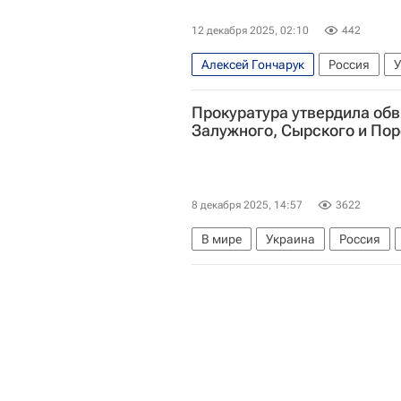
12 декабря 2025, 02:10
442
Алексей Гончарук
Россия
У
Генеральная прокуратура РФ
Прокуратура утвердила обв
Залужного, Сырского и По
8 декабря 2025, 14:57
3622
В мире
Украина
Россия
Александр Сырский
Вооружен