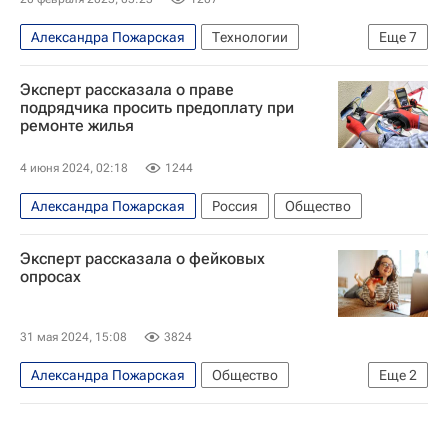
Александра Пожарская
Технологии
Еще
7
Юго-Восточная Азия
Ближний Восток
Эксперт рассказала о праве
Европа
Telegram
WhatsApp Inc.
Ozon
подрядчика просить предоплату при
ремонте жилья
Общество
4 июня 2024, 02:18
1244
Александра Пожарская
Россия
Общество
Эксперт рассказала о фейковых
опросах
31 мая 2024, 15:08
3824
Александра Пожарская
Общество
Еще
2
Технологии
Яндекс