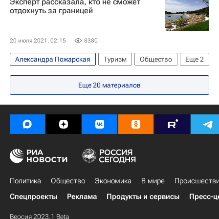
Эксперт рассказала, кто не сможет
отдохнуть за границей
20 июля 2021, 02:15
8380
Александра Пожарская
Туризм
Общество
Еще
2
Общероссийский народный фронт
Россия
Еще
20
материалов
Политика
Общество
Экономика
В мире
Происшеств
Спецпроекты
Реклама
Продукты и сервисы
Пресс-ц
Версия 2023.1 Beta