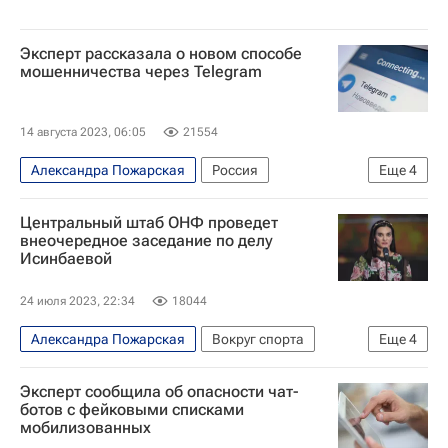
Эксперт рассказала о новом способе
мошенничества через Telegram
14 августа 2023, 06:05
21554
Александра Пожарская
Россия
Еще
4
Архангельская область
Telegram
ФСБ
Центральный штаб ОНФ проведет
Общество
внеочередное заседание по делу
Исинбаевой
24 июля 2023, 22:34
18044
Александра Пожарская
Вокруг спорта
Еще
4
Елена Исинбаева
Олег Матыцин
Эксперт сообщила об опасности чат-
Международный олимпийский комитет (МОК)
ботов с фейковыми списками
мобилизованных
Легкая атлетика