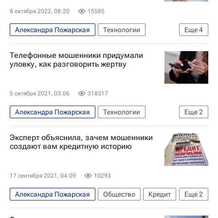
8 октября 2022, 08:20
15585
Александра Пожарская
Технологии
Еще
4
Сергей Шойгу
Украина
Россия
Телефонные мошенники придумали
Telegram
уловку, как разговорить жертву
5 октября 2021, 03:06
318317
Александра Пожарская
Технологии
Еще
2
Лаборатория Касперского
Россия
Эксперт объяснила, зачем мошенники
создают вам кредитную историю
17 сентября 2021, 04:09
10293
Александра Пожарская
Общество
Кредит
Еще
2
Мошенничество
Россия