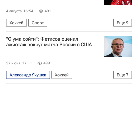
4 августа, 16:54
491
Хоккей
Спорт
Еще
9
Московская область (Подмосковье)
Россия
"С ума сойти": Фетисов оценил
Вячеслав Фетисов
Роман Ротенберг
ажиотаж вокруг матча России с США
Камил Гаджиев
Дмитрий Орлов
Александр Овечкин
Россия 25
27 июня, 17:11
499
Андрей Марков
Александр Якушев
Хоккей
Еще
7
Вячеслав Фетисов
Ильдар Абдразаков
Госдума РФ
Михаил Сергачев
Артемий Панарин
Игорь Шестеркин
Спорт