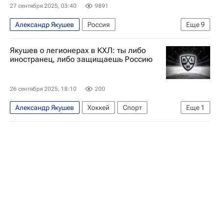
27 сентября 2025, 03:40
9891
Александр Якушев
Россия
Еще
9
Великобритания
СССР
Якушев о легионерах в КХЛ: ты либо
Феликс Дзержинский
Ян Флеминг
иностранец, либо защищаешь Россию
Федеральная служба безопасности РФ (ФСБ России)
Служба внешней разведки Российской Федерации (СВР России)
26 сентября 2025, 18:10
200
Британская разведывательная служба MI6
Александр Якушев
Хоккей
Спорт
Еще
1
Северный поток
Общество
КХЛ 2025-2026