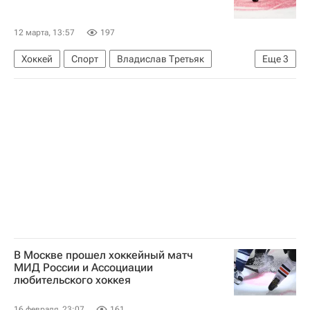
AmCham
12 марта, 13:57
197
Хоккей
Спорт
Владислав Третьяк
Еще
3
Аркадий Ротенберг
Роман Ротенберг
Федерация хоккея России (ФХР)
В Москве прошел хоккейный матч
МИД России и Ассоциации
любительского хоккея
16 февраля, 23:07
161