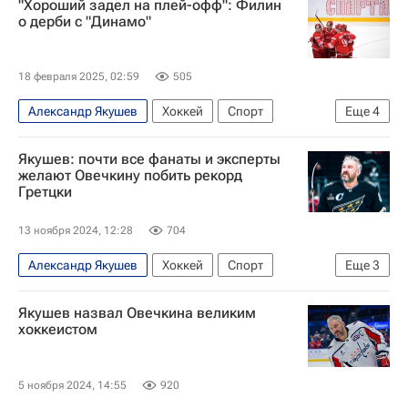
"Хороший задел на плей-офф": Филин
о дерби с "Динамо"
18 февраля 2025, 02:59
505
Александр Якушев
Хоккей
Спорт
Еще
4
Борис Майоров
КХЛ 2025-2026
Якушев: почти все фанаты и эксперты
ХК Спартак (Москва)
ХК Динамо (Москва)
желают Овечкину побить рекорд
Гретцки
13 ноября 2024, 12:28
704
Александр Якушев
Хоккей
Спорт
Еще
3
Александр Овечкин
Уэйн Гретцки
Якушев назвал Овечкина великим
Вашингтон Кэпиталз
хоккеистом
5 ноября 2024, 14:55
920