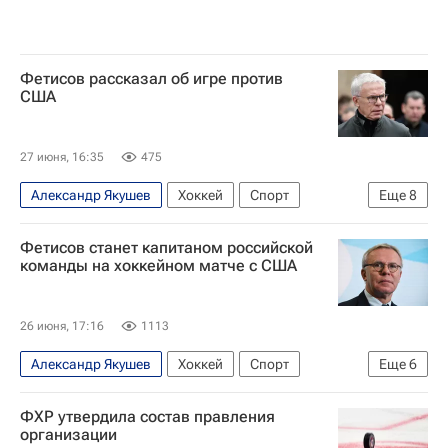
Фетисов рассказал об игре против
США
27 июня, 16:35
475
Александр Якушев
Хоккей
Спорт
Еще
8
Вячеслав Фетисов
Ильдар Абдразаков
Фетисов станет капитаном российской
Госдума РФ
Артемий Панарин
команды на хоккейном матче с США
Игорь Шестеркин
Михаил Сергачев
Шанхайские драконы
ЦСКА
26 июня, 17:16
1113
Александр Якушев
Хоккей
Спорт
Еще
6
Россия
США
Москва
ФХР утвердила состав правления
Вячеслав Фетисов
Ильдар Абдразаков
организации