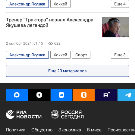
Александр Якушев
Хоккей
Еще
4
Вашингтон Кэпиталз
Уэйн Гретцки
Тренер "Трактора" назвал Александра
Александр Овечкин
Якушева легендой
Национальная хоккейная лига (НХЛ)
2 октября 2024, 01:15
622
Александр Якушев
Хоккей
Спорт
Еще
3
Трактор
ХК Спартак (Москва)
Еще
20
материалов
КХЛ 2025-2026
Политика
Общество
Экономика
В мире
Происшеств