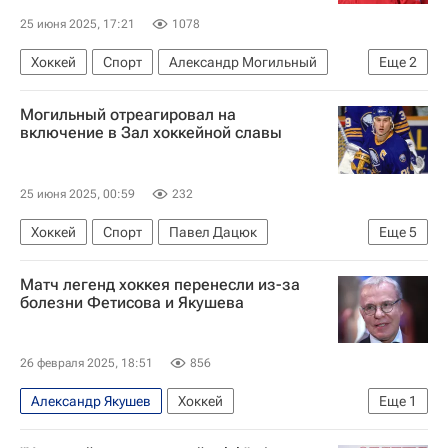
25 июня 2025, 17:21
1078
Хоккей
Спорт
Александр Могильный
Еще
2
Светлана Журова
Могильный отреагировал на
Национальная хоккейная лига (НХЛ)
включение в Зал хоккейной славы
25 июня 2025, 00:59
232
Хоккей
Спорт
Павел Дацюк
Еще
5
Сергей Федоров
Нью-Джерси Девилз
Матч легенд хоккея перенесли из-за
Баффало Сейбрз
болезни Фетисова и Якушева
Национальная хоккейная лига (НХЛ)
Александр Могильный
26 февраля 2025, 18:51
856
Александр Якушев
Хоккей
Еще
1
Вячеслав Фетисов