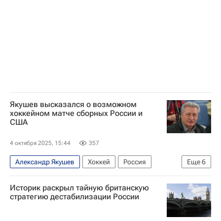
КХЛ 2025-2026
Национальная хоккейная лига (НХЛ)
Зимние Олимпийские игры 2026
Якушев высказался о возможном
хоккейном матче сборных России и
США
4 октября 2025, 15:44
357
Александр Якушев
Хоккей
Россия
Еще
6
США
СССР
Роман Ротенберг
Историк раскрыл тайную британскую
Международная федерация хоккея (IIHF)
стратегию дестабилизации России
Федерация хоккея России (ФХР)
Спорт