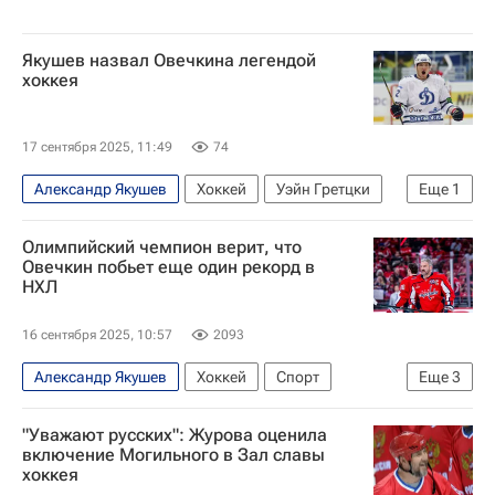
Якушев назвал Овечкина легендой
хоккея
17 сентября 2025, 11:49
74
Александр Якушев
Хоккей
Уэйн Гретцки
Еще
1
Спорт
Олимпийский чемпион верит, что
Овечкин побьет еще один рекорд в
НХЛ
16 сентября 2025, 10:57
2093
Александр Якушев
Хоккей
Спорт
Еще
3
Александр Овечкин
Вашингтон Кэпиталз
"Уважают русских": Журова оценила
Национальная хоккейная лига (НХЛ)
включение Могильного в Зал славы
хоккея