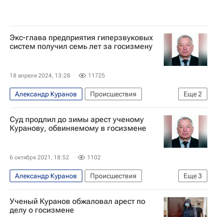
Экс-глава предприятия гиперзвуковых
систем получил семь лет за госизмену
18 апреля 2024, 13:28
11725
Александр Куранов
Происшествия
Еще
2
Россия
Санкт-Петербургский городской суд
Суд продлил до зимы арест ученому
Куранову, обвиняемому в госизмене
6 октября 2021, 18:52
1102
Александр Куранов
Происшествия
Еще
3
Москва
Арест
Россия
Ученый Куранов обжаловал арест по
делу о госизмене