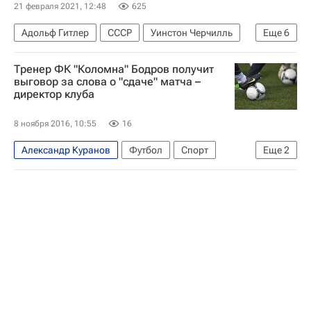
Международная космическая станция (МКС)
21 февраля 2021, 12:48
625
Центр подготовки космонавтов
Адольф Гитлер
СССР
Уинстон Черчилль
Еще
6
Владимир Ремек
Россия
Чехия
Москва
Дмитрий Вяткин
Тренер ФК "Коломна" Бодров получит
Совинформбюро
Агентство печати "Новости"
выговор за слова о "сдаче" матча –
директор клуба
Латинская Америка
8 ноября 2016, 10:55
16
Александр Куранов
Футбол
Спорт
Еще
2
Вторая лига (бывшая ПФЛ)
Александр Бодров