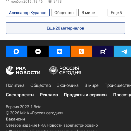
11 ноября 2015, 18:46
3478
Александр Куранов
Общество
В мире
Еще
5
Медиа - Общество
Чехия
Европа
Еще
20
материалов
Весь мир
МИД Чехии
Политика
Общество
Экономика
В мире
Происшеств
Спецпроекты
Реклама
Продукты и сервисы
Пресс-ц
Версия 2023.1 Beta
© 2026 МИА «Россия сегодня»
Вакансии
Сетевое издание РИА Новости зарегистрировано