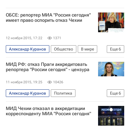
ОБСЕ: репортер МИА "Россия сегодня"
имеет право оспорить отказ Чехии
12 ноября 2015, 17:22
1371
Александр Куранов
Общество
В мире
Еще
6
Медиа - Общество
Чехия
Европа
МИД РФ: отказ Праги аккредитовать
Весь мир
Дунья Миятович
ОБСЕ
репортера "России сегодня" - цензура
11 ноября 2015, 19:25
10426
Александр Куранов
Политика
Еще
6
Новости агентства
Чехия
Весь мир
МИД Чехии отказал в аккредитации
Европа
Мария Захарова
корреспонденту МИА "Россия сегодня"
Министерство иностранных дел Российской Федерации (МИД РФ)