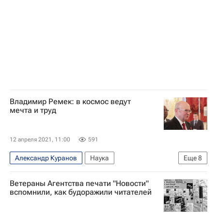
Владимир Ремек: в космос ведут
мечта и труд
12 апреля 2021, 11:00
591
Александр Куранов
Наука
Еще
8
Интервью - Авторы
Интервью
Ветераны Агентства печати "Новости"
Юрий Гагарин (космонавт)
вспомнили, как будоражили читателей
Космос - РИА Наука