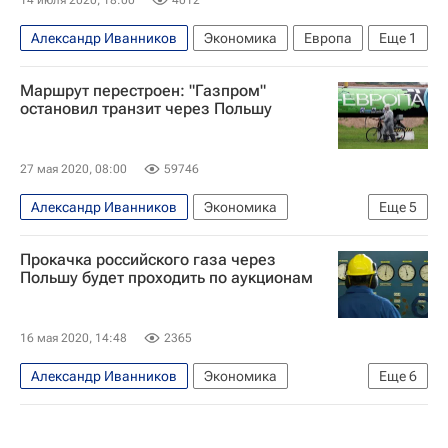
Александр Иванников
Экономика
Европа
Еще
1
Газпром
Маршрут перестроен: "Газпром"
остановил транзит через Польшу
27 мая 2020, 08:00
59746
Александр Иванников
Экономика
Еще
5
Газпром
Северный поток
PGNiG
Прокачка российского газа через
Турецкий поток
Петр Наимский
Польшу будет проходить по аукционам
16 мая 2020, 14:48
2365
Александр Иванников
Экономика
Еще
6
Польша
Газпром
Сергей Куприянов
PGNiG
Gaz-System
Северный поток — 2