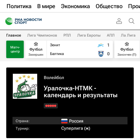
Политика
В мире
Экономика
Общество
Про
Главное
Лига Чемпионов
РПЛ
Лига Европы
АПЛ
Ла Лига
1
Зенит
Матч-
Футбол
Футбол
центр
0
Балтика
Завершен
Закончен (П)
Волейбол
Уралочка-НТМК -
календарь и результаты
Россия
Страна:
Суперлига (ж)
Турнир: