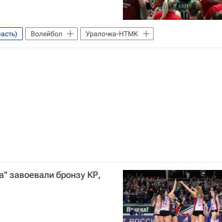
асть)
Волейбол
Уралочка-НТМК
" завоевали бронзу КР,