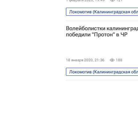
1 февраля 2020, 19:49
121
Локомотив (Калининградская обл
Суперлига (чемпионат России по 
Волейболистки калинингра
Заречье-Одинцово (Московская о
победили "Протон" в ЧР
18 января 2020, 21:36
188
Локомотив (Калининградская обл
Суперлига (чемпионат России по 
Протон (Саратовская область, ж)