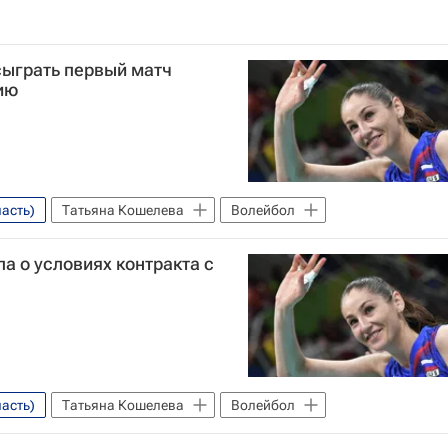
сыграть первый матч
ию
асть)
Татьяна Кошелева
Волейбол
а о условиях контракта с
асть)
Татьяна Кошелева
Волейбол