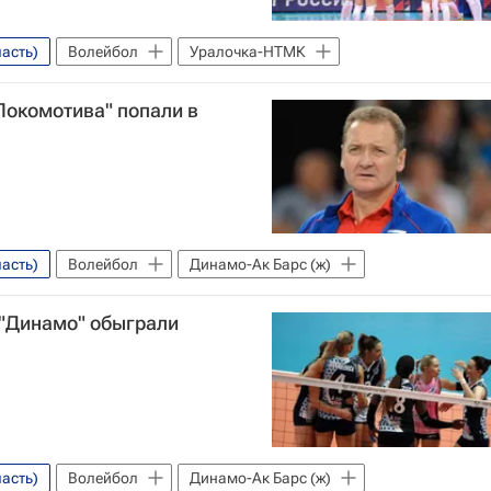
асть)
Волейбол
Уралочка-НТМК
Локомотива" попали в
асть)
Волейбол
Динамо-Ак Барс (ж)
 "Динамо" обыграли
асть)
Волейбол
Динамо-Ак Барс (ж)