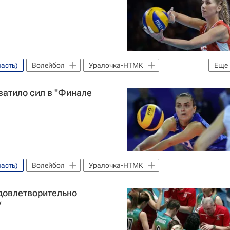
асть)
Волейбол
Уралочка-НТМК
Еще
ватило сил в "Финале
асть)
Волейбол
Уралочка-НТМК
удовлетворительно
у