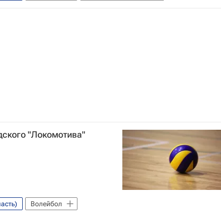
дского "Локомотива"
асть)
Волейбол