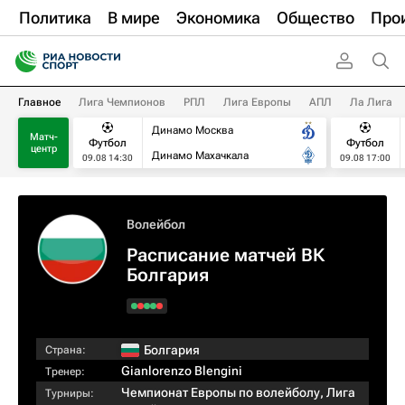
Политика
В мире
Экономика
Общество
Про
Главное
Лига Чемпионов
РПЛ
Лига Европы
АПЛ
Ла Лига
Динамо Москва
Матч-
Футбол
Футбол
центр
Динамо Махачкала
09.08 14:30
09.08 17:00
Волейбол
Расписание матчей ВК
Болгария
Болгария
Страна:
Gianlorenzo Blengini
Тренер:
Чемпионат Европы по волейболу
,
Лига
Турниры: