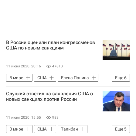
В России оценили план конгрессменов
США по новым санкциям
11 июня 2020, 20:16
47813
В мире
США
Елена Панина
Еще
6
Алексей Пушков
Конгресс США
Слуцкий ответил на заявления США о
Дональд Трамп
Ольга Ковитиди
новых санкциях против России
Линдси Грэм*
Россия
11 июня 2020, 15:55
983
В мире
США
Талибан
Еще
5