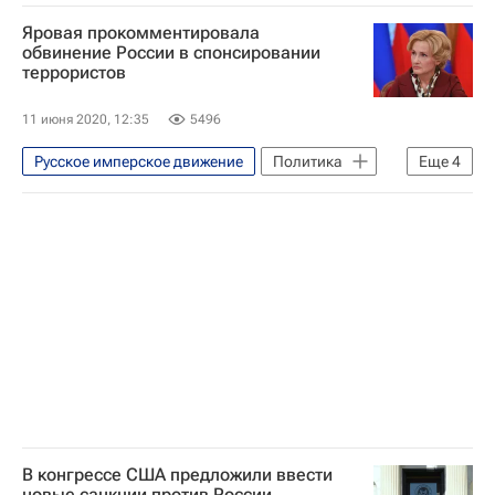
Хезболла
Сирия
Москва
Яровая прокомментировала
Госдума РФ
Леонид Слуцкий (политик)
обвинение России в спонсировании
террористов
11 июня 2020, 12:35
5496
Русское имперское движение
Политика
Еще
4
США
Талибан
Хезболла
Ирина Яровая
В конгрессе США предложили ввести
новые санкции против России