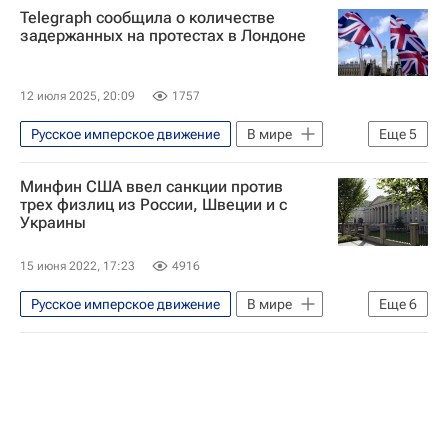
Telegraph сообщила о количестве
задержанных на протестах в Лондоне
12 июля 2025, 20:09
1757
Русское имперское движение
В мире
Еще
5
Лондон
Украина
Россия
Минфин США ввел санкции против
Махатма Ганди
Нельсон Мандела
трех физлиц из России, Швеции и с
Украины
15 июня 2022, 17:23
4916
Русское имперское движение
В мире
Еще
6
Швеция
США
Россия
Украина
Министерство финансов США
Санкции