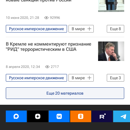
10 июня 2020, 21:28
92996
Русское имперское движение
В мире
Еще
8
США
Иран
Хезболла
В Кремле не комментируют признание
Европа
Владимир Евтушенков
"РИД" террористическим в США
Министерство финансов США
Виктор Медведчук
Линдси Грэм*
8 апреля 2020, 12:34
2717
Русское имперское движение
В мире
Еще
3
США
Дмитрий Песков
Еще
20
материалов
Война в Сирии