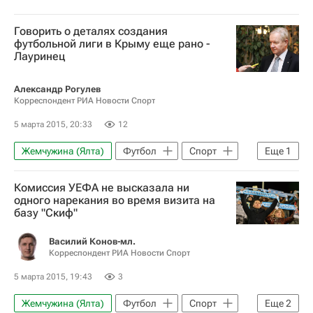
Говорить о деталях создания
футбольной лиги в Крыму еще рано -
Лауринец
Александр Рогулев
Корреспондент РИА Новости Спорт
5 марта 2015, 20:33
12
Жемчужина (Ялта)
Футбол
Спорт
Еще
1
Визит делегации УЕФА в Крым для инспектирования футбольных объектов
Комиссия УЕФА не высказала ни
одного нарекания во время визита на
базу "Скиф"
Василий Конов-мл.
Корреспондент РИА Новости Спорт
5 марта 2015, 19:43
3
Жемчужина (Ялта)
Футбол
Спорт
Еще
2