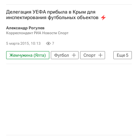
Мирчу Санду
Делегация УЕФА прибыла в Крым для
Визит делегации УЕФА в Крым для инспектирования футбольных объектов
инспектирования футбольных объектов
Александр Рогулев
Корреспондент РИА Новости Спорт
5 марта 2015, 10:13
7
Жемчужина (Ялта)
Футбол
Спорт
Еще
5
Виталий Мутко
Союз европейских футбольных ассоциаций (УЕФА)
Наталья Паршикова
Александр Красильников
Визит делегации УЕФА в Крым для инспектирования футбольных объектов