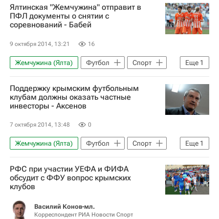
Ялтинская "Жемчужина" отправит в
ПФЛ документы о снятии с
соревнований - Бабей
9 октября 2014, 13:21
16
Жемчужина (Ялта)
Футбол
Спорт
Еще
1
Вячеслав Бабей
Поддержку крымским футбольным
клубам должны оказать частные
инвесторы - Аксенов
7 октября 2014, 13:48
0
Жемчужина (Ялта)
Футбол
Спорт
Еще
1
Сергей Аксенов (политик)
РФС при участии УЕФА и ФИФА
обсудит с ФФУ вопрос крымских
клубов
Василий Конов-мл.
Корреспондент РИА Новости Спорт