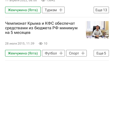
11 апреля 2022, 08:00
13642
Жемчужина (Ялта)
Туризм
Еще
13
Новости - Туризм
Дед Мороз
Чемпионат Крыма и КФС обеспечат
Иркутск
Слюдянка
Элиста
средствами из бюджета РФ минимум
на 5 месяцев
Федеральная пассажирская компания
Александр Ильин
РЖД
Туризм
28 июля 2015, 11:39
10
Впечатления - Туризм
Жемчужина (Ялта)
Футбол
Спорт
Еще
5
Маршруты - Туризм
туристы
Вокруг спорта
Дмитрий Козак
куда поехать
Союз европейских футбольных ассоциаций (УЕФА)
Александр Красильников
Юрий Ветоха