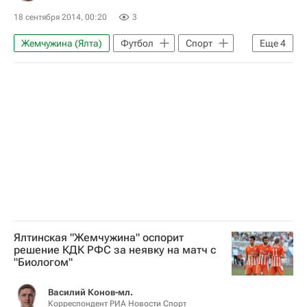
18 сентября 2014, 00:20
3
Жемчужина (Ялта)
Футбол
Спорт
Еще
4
Международная федерация футбола (ФИФА)
Российский футбольный союз (РФС)
Союз европейских футбольных ассоциаций (УЕФА)
ФФУ
Ялтинская "Жемчужина" оспорит
решение КДК РФС за неявку на матч с
"Биологом"
Василий Конов-мл.
Корреспондент РИА Новости Спорт