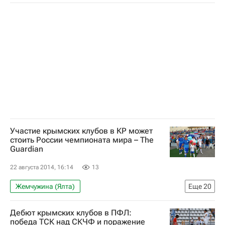
Международная федерация футбола (ФИФА)
Российский футбольный союз (РФС)
Союз европейских футбольных ассоциаций (УЕФА)
Участие крымских клубов в КР может
стоить России чемпионата мира – The
Guardian
22 августа 2014, 16:14
13
Жемчужина (Ялта)
Еще
20
Блог редакции РИА Новости Спорт
Дебют крымских клубов в ПФЛ:
Футбол
Спорт
Блоги
победа ТСК над СКЧФ и поражение