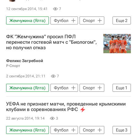
12 сентября 2014, 15:41
7
Жемчужина (Ялта)
Футбол
Спорт
Еще
2
КДК РФС
Вячеслав Бабей
ФК "Жемчужина" просил ПФЛ
перенести гостевой матч с "Биологом",
но получил отказ
Феликс Загребной
Р-Спорт
2 сентября 2014, 21:11
7
Жемчужина (Ялта)
Футбол
Спорт
Еще
1
Вячеслав Бабей
УЕФА не признает матчи, проведенные крымскими
клубами в соревнованиях РФС
22 августа 2014, 19:14
3
Жемчужина (Ялта)
Футбол
Спорт
Еще
3