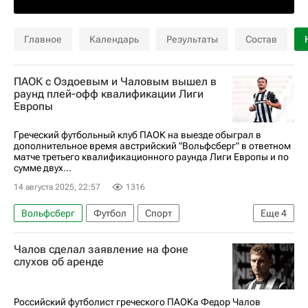
Главное
Календарь
Результаты
Состав
ПАОК с Оздоевым и Чаловым вышел в
раунд плей-офф квалификации Лиги
Европы
Греческий футбольный клуб ПАОК на выезде обыграл в
дополнительное время австрийский "Вольфсберг" в ответном
матче третьего квалификационного раунда Лиги Европы и по
сумме двух...
14 августа 2025, 22:57
1316
Вольфсберг
Футбол
Спорт
Еще
4
Федор Чалов
ПАОК
Магомед Оздоев
Чалов сделал заявление на фоне
Риека
слухов об аренде
Российский футболист греческого ПАОКа Федор Чалов