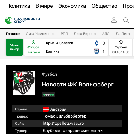
Политика
В мире
Экономика
Общество
Про
Главное
Лига Чемпионов
РПЛ
Лига Европы
АПЛ
Ла Лига
0
Крылья Советов
Матч-
Футбол
Футбол
центр
1
Балтика
2-й тайм
08.08 18:00
Футбол
Новости ФК Вольфсберг
Австрия
Страна:
Томас Зильбербергер
Тренер:
http://rzpelletswac.at/
Сайт:
Клубные товарищеские матчи
Турнир: