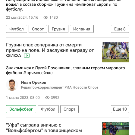
вошел в состав сборной Грузии на чемпионат Европы по
футболу.
22 мая 2024, 15:16
1480
Футбол
Спорт
Грузия
Испания
Еще
8
Словакия
Георгий Лория
Грузин спас соперника от смерти
Хвича Кварацхелия
Слован (Братислава)
прямо на поле. И заслужил награду от
ФИФА
Джаба Канкава
Динамо Москва
Наполи
Евро-2024
Знакомимся с Лукой Лочошвили, главным героем мирового
футбола #прямосейчас.
Иван Орехов
Редактор-корреспондент РИА Новости Спорт
1 марта 2023, 08:00
3992
Вольфсберг
Футбол
Спорт
Еще
10
Международная федерация футбола (ФИФА)
"Уфа" сыграла вничью с
Материалы РИА Спорт
"Вольфсбергом" в товарищеском