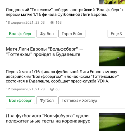
Лондонский "Тоттенхэм" победил австрийский "Вольфсберг" в
первом матче 1/16 финала футбольной Лиги Европы.
18 февраля 2021, 23:03
163
Вольфсберг
Футбол
Гарет Бэйл
Еще
3
Тоттенхэм Хотспур
Лукас Моура
Матч Лиги Европы "Вольфсберг" —
Сон Хын Мин
"Тоттенхэм" пройдет в Будапеште
Первый матч 1/16 финала футбольной Лиги Европы между
австрийским "Вольфсбергом" и лондонским "Тоттенхэмом"
состоится в Будапеште, сообщает пресс-служба УЕФА.
12 февраля 2021, 21:28
60
Вольфсберг
Футбол
Тоттенхэм Хотспур
Два футболиста "Вольфсбурга" сдали
положительные тесты на коронавирус