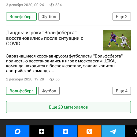
3 декабря 2020, 00:26
584
Вольфсберг
Футбол
Еще
2
Лига Европы УЕФА 2026-2027
ПФК ЦСКА
Линдль: игроки "Вольфсберга"
восстановились после ситуации с
COVID
Заразившиеся коронавирусом футболисты "Вольфсберга"
полностью восстановились к игре с московским ЦСКА,
команда находится в боевом составе, заявил капитан
австрийской команды...
2 декабря 2020, 19:28
56
Вольфсберг
Футбол
Еще
4
Лига Европы УЕФА 2026-2027
ПФК ЦСКА
Еще 20 материалов
Михаэль Линдль
Спорт в условиях пандемии коронавируса