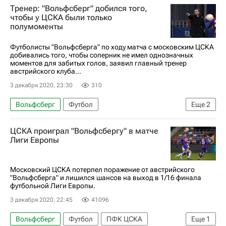
Тренер: "Вольфсберг" добился того,
ПФК ЦСКА
Никола Влашич
чтобы у ЦСКА были только
полумоменты
Футболисты "Вольфсберга" по ходу матча с московским ЦСКА
добивались того, чтобы соперник не имел однозначных
моментов для забитых голов, заявил главный тренер
австрийского клуба...
3 декабря 2020, 23:30
310
Вольфсберг
Футбол
Еще
2
Лига Европы УЕФА 2026-2027
ПФК ЦСКА
ЦСКА проиграл "Вольфсбергу" в матче
Лиги Европы
Московский ЦСКА потерпел поражение от австрийского
"Вольфсберга" и лишился шансов на выход в 1/16 финала
футбольной Лиги Европы.
3 декабря 2020, 22:45
41096
Вольфсберг
Футбол
ПФК ЦСКА
Еще
1