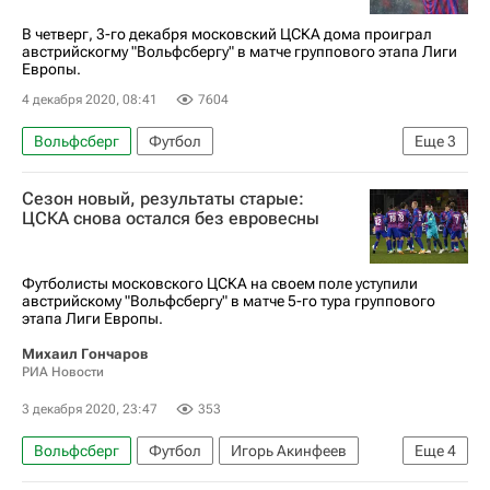
В четверг, 3-го декабря московский ЦСКА дома проиграл
австрийскогму "Вольфсбергу" в матче группового этапа Лиги
Европы.
4 декабря 2020, 08:41
7604
Вольфсберг
Футбол
Еще
3
Лига Европы УЕФА 2026-2027
ПФК ЦСКА
Сезон новый, результаты старые:
Виктор Ганчаренко
ЦСКА снова остался без евровесны
Футболисты московского ЦСКА на своем поле уступили
австрийскому "Вольфсбергу" в матче 5-го тура группового
этапа Лиги Европы.
Михаил Гончаров
РИА Новости
3 декабря 2020, 23:47
353
Вольфсберг
Футбол
Игорь Акинфеев
Еще
4
Материалы РИА Спорт
Эспаньол