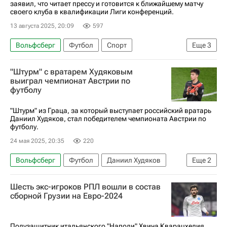
заявил, что читает прессу и готовится к ближайшему матчу
своего клуба в квалификации Лиги конференций.
13 августа 2025, 20:09
597
Вольфсберг
Футбол
Спорт
Еще
3
Федор Чалов
Кайсериспор
ПАОК
"Штурм" с вратарем Худяковым
выиграл чемпионат Австрии по
футболу
"Штурм" из Граца, за который выступает российский вратарь
Даниил Худяков, стал победителем чемпионата Австрии по
футболу.
24 мая 2025, 20:35
220
Вольфсберг
Футбол
Даниил Худяков
Еще
2
Штурм
Зальцбург
Шесть экс-игроков РПЛ вошли в состав
сборной Грузии на Евро-2024
Полузащитник итальянского "Наполи" Хвича Кварацхелия