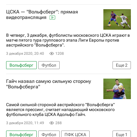
Лига Европы УЕФА 2026-2027
ЦСКА — "Вольфсберг": прямая
видеотрансляция
В четверг, 3 декабря, футболисты московского ЦСКА играют в
матче пятого тура группового этапа Лиги Европы против
австрийского "Вольфсберга".
3 декабря 2020, 20:40
1208
Вольфсберг
Футбол
Еще
2
Лига Европы УЕФА 2026-2027
ПФК ЦСКА
Гайч назвал самую сильную сторону
"Вольфсберга"
Самой сильной стороной австрийского "Вольфсберга"
является прессинг, считает нападающий московского
футбольного клуба ЦСКА Адольфо Гайч.
3 декабря 2020, 11:49
288
Вольфсберг
Футбол
ПФК ЦСКА
Еще
1