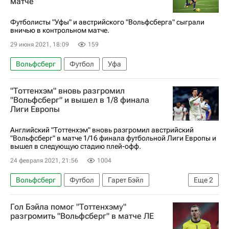
матче
Авторы РИА Новости Спорт
Спорт — видео
Георг Тайгль
Аустрия (Вена)
Олег Гусев
Футболисты "Уфы" и австрийского "Вольфсберга" сыграли
вничью в контрольном матче.
Фернандо Торрес
Кремонезе
29 июня 2021, 18:09
159
Лука Лочошвили
Вольфсберг
Футбол
Уфа
"Тоттенхэм" вновь разгромил
"Вольфсберг" и вышел в 1/8 финала
Лиги Европы
Английский "Тоттенхэм" вновь разгромил австрийский
"Вольфсберг" в матче 1/16 финала футбольной Лиги Европы и
вышел в следующую стадию плей-офф.
24 февраля 2021, 21:56
1004
Вольфсберг
Футбол
Гарет Бэйл
Еще
2
Тоттенхэм Хотспур
Деле Алли
Гол Бэйла помог "Тоттенхэму"
разгромить "Вольфсберг" в матче ЛЕ