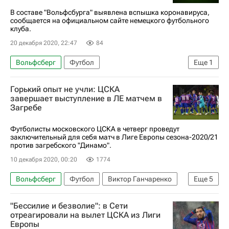
В составе "Вольфсбурга" выявлена вспышка коронавируса,
сообщается на официальном сайте немецкого футбольного
клуба.
20 декабря 2020, 22:47
84
Вольфсберг
Футбол
Еще
1
Спорт в условиях пандемии коронавируса
Горький опыт не учли: ЦСКА
завершает выступление в ЛЕ матчем в
Загребе
Футболисты московского ЦСКА в четверг проведут
заключительный для себя матч в Лиге Европы сезона-2020/21
против загребского "Динамо".
10 декабря 2020, 00:20
1774
Вольфсберг
Футбол
Виктор Ганчаренко
Еще
5
ПФК ЦСКА
Динамо (Загреб)
"Бессилие и безволие": в Сети
Никола Влашич
Хёрдур Магнуссон
отреагировали на вылет ЦСКА из Лиги
Европы
Зоран Мамич