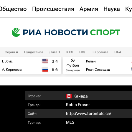
Общество
Происшествия
Армия
Наука
Ку
Серия А
Бундеслига
Лига 1
КХЛ
НХЛ
Евролига
НБА
3
4
I. Jovic
Кельн
Футбол
6
6
А. Корнеева
Реал Сосьедад
Завершен
Канада
Страна:
Robin Fraser
Тренер:
http://www.torontofc.ca/
Сайт:
MLS
Турнир: