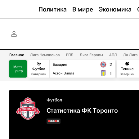
Политика
В мире
Экономика
Главное
Лига Чемпионов
РПЛ
Лига Европы
АПЛ
Ла Лига
2
Бавария
Матч-
Футбол
Теннис
центр
1
Астон Вилла
Завершен
Завершен
Футбол
Статистика ФК Торонто