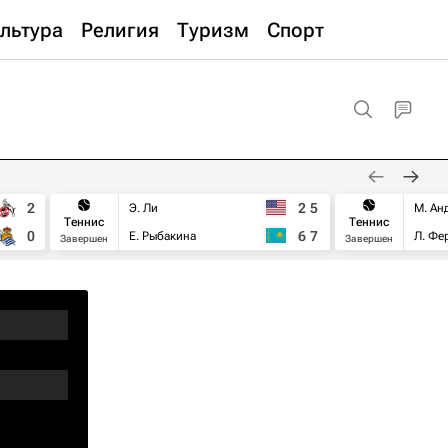
льтура
Религия
Туризм
Спорт
2
2
5
Э. Ли
М. Ан
Теннис
Теннис
0
6
7
Е. Рыбакина
Л. Фе
Завершен
Завершен