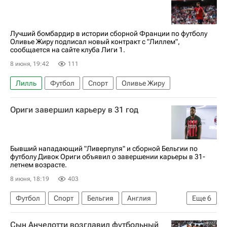
ЧМ по футболу 2026
Лучший бомбардир в истории сборной Франции по футболу
Оливье Жиру подписал новый контракт с "Лиллем",
сообщается на сайте клуба Лиги 1.
8 июня, 19:42
111
Лилль
Футбол
Спорт
Оливье Жиру
Ориги завершил карьеру в 31 год
Бывший нападающий "Ливерпуля" и сборной Бельгии по
футболу Дивок Ориги объявил о завершении карьеры в 31-
летнем возрасте.
8 июня, 18:19
403
Футбол
Спорт
Бельгия
Англия
Еще
6
Россия
Дивок Ориги
Ливерпуль
Сын Анчелотти возглавил футбольный