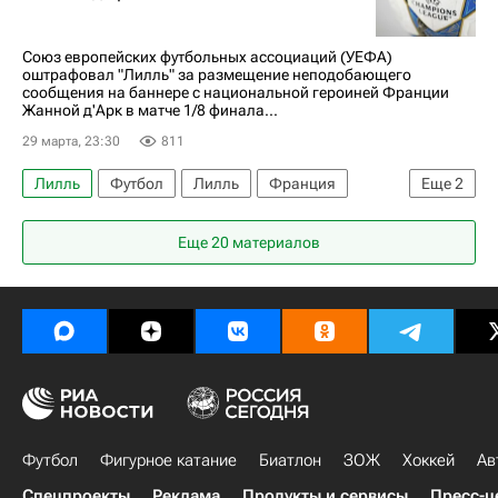
Тео Бонгонда
Шансель Мбемба
Спартак Москва
ДР Конго
Союз европейских футбольных ассоциаций (УЕФА)
оштрафовал "Лилль" за размещение неподобающего
РПЛ 2026-2027 (Чемпионат России по футболу)
сообщения на баннере с национальной героиней Франции
Жанной д'Арк в матче 1/8 финала...
29 марта, 23:30
811
Лилль
Футбол
Лилль
Франция
Еще
2
Астон Вилла
Црвена Звезда
Еще 20 материалов
Футбол
Фигурное катание
Биатлон
ЗОЖ
Хоккей
Ав
Спецпроекты
Реклама
Продукты и сервисы
Пресс-ц