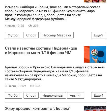
Бавария
Исмаэль Сайбари и Браим Диас вошли в стартовый состав
сборной Марокко на матч 1/8 финала чемпионата мира
Чемпионат мира по футболу (до 17 лет)
против команды Канады, сообщается на сайте
Международной федерации футбола...
4 июля, 19:25
208
Футбол
Спорт
Нуссаир Мазрауи
Еще
9
Международная федерация футбола (ФИФА)
Стали известны составы Нидерландов
ЧМ по футболу 2026
Вильярреал
и Марокко на матч 1/16 финала ЧМ
Аль-Хиляль (Эр-Рияд)
Major League Soccer 2025
Фулхэм
Брайан Бробби и Крисенсио Саммервилл выйдут в стартовом
составе сборной Нидерландов на матч 1/16 финала
Яссин Буну
Исмаэль Сайбари
Браим Диас
чемпионата мира против команды Марокко, сообщается на
сайте Международной...
30 июня, 02:59
328
Футбол
Спорт
Нидерланды
Англия
Еще
4
Испания
Нуссаир Мазрауи
Жиру продлил контракт с "Лиллем"
Международная федерация футбола (ФИФА)