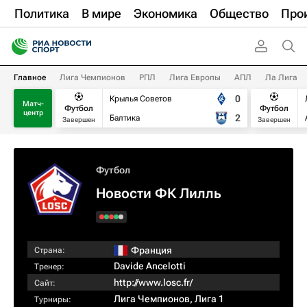
Политика
В мире
Экономика
Общество
Про
Главное
Лига Чемпионов
РПЛ
Лига Европы
АПЛ
Ла Лига
0
Крылья Советов
Матч-
Футбол
Футбол
центр
2
Балтика
Завершен
Завершен
Футбол
Новости ФК Лилль
Франция
Страна:
Davide Ancelotti
Тренер:
http://www.losc.fr/
Сайт:
Лига Чемпионов
,
Лига 1
Турниры: