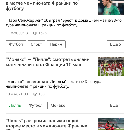
Лига чемпионов УЕФА 2026-2027
в матче чемпионата Франции по
футболу
Чемпионат Франции по футболу (Лига 1)
"Пари Сен-Жермен" обыграл "Брест" в домашнем матче 33-го
тура чемпионата Франции по футболу.
11 мая, 00:13
1576
Футбол
Спорт
Париж
Еще
5
Матвей Сафонов
Брест
"Монако" — "Лилль": смотреть онлайн
Пари Сен-Жермен (ПСЖ)
Ланс
матч чемпионата Франции 10 мая
Чемпионат Франции по футболу (Лига 1)
"Монако" встретится с "Лиллем" в матче 33-го тура
чемпионата Франции по футболу.
10 мая, 21:00
150
Лилль
Футбол
Монако
Еще
1
Чемпионат Франции по футболу (Лига 1)
"Лилль" разгромил занимающий
второе место в чемпионате Франции