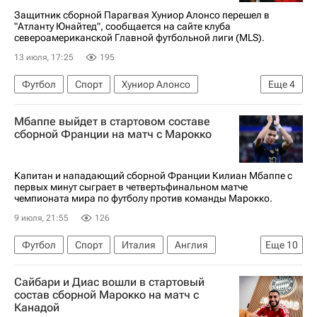
Защитник сборной Парагвая Хуниор Алонсо перешел в
"Атланту Юнайтед", сообщается на сайте клуба
североамериканской Главной футбольной лиги (MLS).
13 июля, 17:25
195
Футбол
Спорт
Хуниор Алонсо
Еще
4
Алексей Миранчук
Атланта Юнайтед
Мбаппе выйдет в стартовом составе
Краснодар
Атлетико Минейро
сборной Франции на матч с Марокко
Капитан и нападающий сборной Франции Килиан Мбаппе с
первых минут сыграет в четвертьфинальном матче
чемпионата мира по футболу против команды Марокко.
9 июля, 21:55
126
Футбол
Спорт
Италия
Англия
Еще
10
Франция
Нуссаир Мазрауи
Сайбари и Диас вошли в стартовый
ЧМ по футболу 2026
Килиан Мбаппе
состав сборной Марокко на матч с
Канадой
Дезире Дуэ
Майк Меньян
Рома
Милан