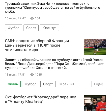
Турецкий защитник Зеки Челик подписал контракт с
туринским "Ювентусом", сообщается на сайте футбольного
клуба.
16 июля, 22:47
164
Футбол
Спорт
Ювентус
СМИ: защитник сборной Франции
Динь вернется в "ПСЖ" после
чемпионата мира
Защитник сборной Франции по футболу и английской "Астон
Виллы" Люка Динь перейдет в "Пари Сен-Жермен", сообщает
журналист Фабрис Хокинс в соцсети Х.
13 июля, 17:51
1085
Лилль
Футбол
Спорт
Франция
Еще
3
Люка Динь
Астон Вилла
Экс-футболист "Краснодара" перешел
Пари Сен-Жермен (ПСЖ)
в "Атланту Юнайтед"