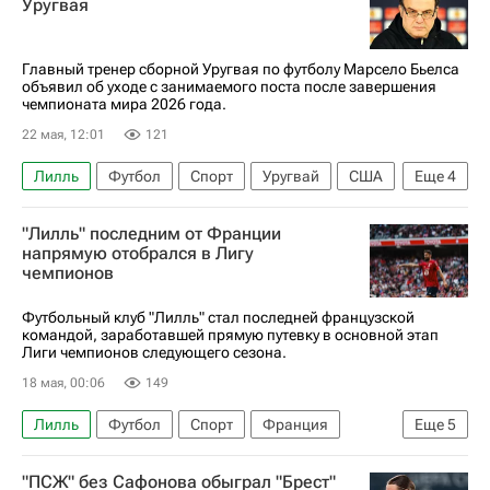
Уругвая
Боруссия (Дортмунд)
Главный тренер сборной Уругвая по футболу Марсело Бьелса
объявил об уходе с занимаемого поста после завершения
чемпионата мира 2026 года.
22 мая, 12:01
121
Лилль
Футбол
Спорт
Уругвай
США
Еще
4
Канада
Марсело Бьелса
Лацио
"Лилль" последним от Франции
Лидс Юнайтед
напрямую отобрался в Лигу
чемпионов
Футбольный клуб "Лилль" стал последней французской
командой, заработавшей прямую путевку в основной этап
Лиги чемпионов следующего сезона.
18 мая, 00:06
149
Лилль
Футбол
Спорт
Франция
Еще
5
Александр Головин
Ланс
Ницца
"ПСЖ" без Сафонова обыграл "Брест"