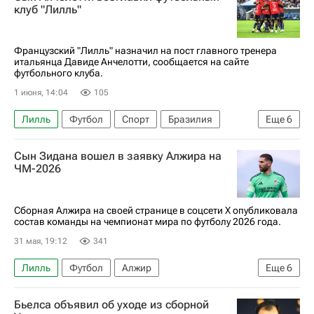
Ноттингем Форест
клуб "Лилль"
Лига чемпионов УЕФА 2026-2027
Милан
Французский "Лилль" назначил на пост главного тренера
итальянца Давиде Анчелотти, сообщается на сайте
футбольного клуба.
1 июня, 14:04
105
Лилль
Футбол
Спорт
Бразилия
Еще
6
Брюно Женезио
Карло Анчелотти
Сын Зидана вошел в заявку Алжира на
Ботафого
Реал Мадрид
ЧМ-2026
Чемпионат Франции по футболу (Лига 1)
Лига чемпионов УЕФА 2026-2027
Сборная Алжира на своей странице в соцсети X опубликовала
состав команды на чемпионат мира по футболу 2026 года.
31 мая, 19:12
341
Лилль
Футбол
Алжир
Еще
6
Набиль Бенталеб
Амин Гуири
Рияд Марез
Бьелса объявил об уходе из сборной
ЧМ по футболу 2026
Манчестер Сити