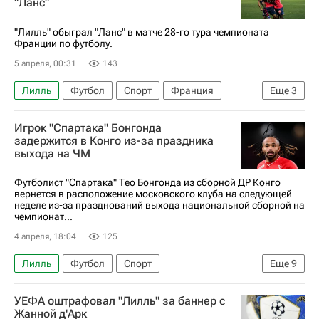
"Ланс"
"Лилль" обыграл "Ланс" в матче 28-го тура чемпионата
Франции по футболу.
5 апреля, 00:31
143
Лилль
Футбол
Спорт
Франция
Еще
3
Чемпионат Франции по футболу (Лига 1)
Игрок "Спартака" Бонгонда
Ланс
Страсбур
задержится в Конго из-за праздника
выхода на ЧМ
Футболист "Спартака" Тео Бонгонда из сборной ДР Конго
вернется в расположение московского клуба на следующей
неделе из-за празднований выхода национальной сборной на
чемпионат...
4 апреля, 18:04
125
Лилль
Футбол
Спорт
Еще
9
Республика Конго
Ямайка
Россия
УЕФА оштрафовал "Лилль" за баннер с
Международная федерация футбола (ФИФА)
Жанной д'Арк