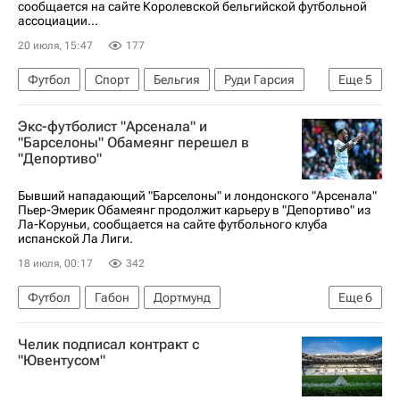
Люка Шевалье
сообщается на сайте Королевской бельгийской футбольной
ассоциации...
20 июля, 15:47
177
Футбол
Спорт
Бельгия
Руди Гарсия
Еще
5
Доменико Тедеско
ЧМ по футболу 2026
Экс-футболист "Арсенала" и
Наполи
Сент-Этьен
Дижон
"Барселоны" Обамеянг перешел в
"Депортиво"
Бывший нападающий "Барселоны" и лондонского "Арсенала"
Пьер-Эмерик Обамеянг продолжит карьеру в "Депортиво" из
Ла-Коруньи, сообщается на сайте футбольного клуба
испанской Ла Лиги.
18 июля, 00:17
342
Футбол
Габон
Дортмунд
Еще
6
Пьер-Эмерик Обамеянг
Арсенал (Лондон)
Челик подписал контракт с
Барселона
Депортиво (Ла-Корунья)
"Ювентусом"
Чемпионат Испании по футболу
Спорт