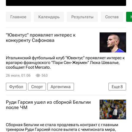
Главное
Календарь
Результаты
Состав
"Ювентус" проявляет интерес к
конкуренту Сафонова
Итальянский футбольный клуб "Ювентус" проявляет интерес к
вратарю французского "Пари Сен-Жермен" Люка Шевалье,
сообщает Foot Mercato.
26 июля, 01:06
563
Футбол
Спорт
Аргентина
Еще
8
Эмилиано Мартинес (1985)
Дзион Судзуки
Руди Гарсия ушел из сборной Бельгии
Гульельмо Викарио
Пари Сен-Жермен (ПСЖ)
после ЧМ
Ювентус
Астон Вилла
Лига чемпионов УЕФА 2026-2027
Сборная Бельгии не стала продлевать контракт с главным
тренером Руди Гарсией после вылета с чемпионата мира,