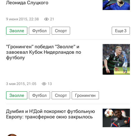
Леонида Слуцкого
9 июня 2015, 22:38
21
Зволле
Футбол
Спорт
Еще
3
Леонид Слуцкий (политик)
ПФК ЦСКА
"Гронинген" победил "Зволле" и
Томаш Нецид
завоевал Кубок Нидерландов по
футболу
3 мая 2015, 21:05
13
Зволле
Футбол
Спорт
Гронинген
Думбия и Н'Дой покоряют футбольную
Европу: трансферное окно закрылось