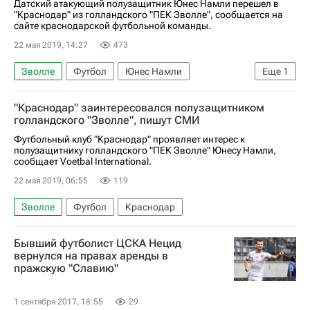
Датский атакующий полузащитник Юнес Намли перешел в
"Краснодар" из голландского "ПЕК Зволле", сообщается на
сайте краснодарской футбольной команды.
22 мая 2019, 14:27
473
Зволле
Футбол
Юнес Намли
Еще
1
Краснодар
"Краснодар" заинтересовался полузащитником
голландского "Зволле", пишут СМИ
Футбольный клуб "Краснодар" проявляет интерес к
полузащитнику голландского "ПЕК Зволле" Юнесу Намли,
сообщает Voetbal International.
22 мая 2019, 06:55
119
Зволле
Футбол
Краснодар
Бывший футболист ЦСКА Нецид
вернулся на правах аренды в
пражскую "Славию"
1 сентября 2017, 18:55
29