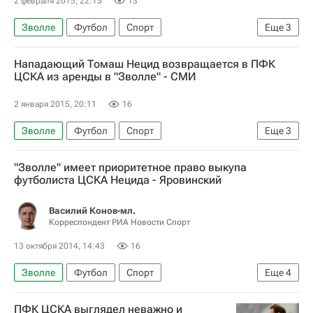
2 февраля 2015, 22:15
13
Самюэль Это’о
Алессио Черчи
Зволле
Футбол
Спорт
Еще
3
Вилфрид Бони
Габриэль Палетта
Олег Яровинский
ПФК ЦСКА
Виктор Вальдес
Филип Джуричич
Нападающий Томаш Нецид возвращается в ПФК
Томаш Нецид
ЦСКА из аренды в "Зволле" - СМИ
Ивица Олич
Даррен Флетчер
Давид де Хеа
Сейду Думбия
2 января 2015, 20:11
16
Зволле
Футбол
Спорт
Еще
3
РПЛ 2026-2027 (Чемпионат России по футболу)
"Зволле" имеет приоритетное право выкупа
ПФК ЦСКА
Томаш Нецид
футболиста ЦСКА Нецида - Яровинский
Василий Конов-мл.
Корреспондент РИА Новости Спорт
13 октября 2014, 14:43
16
Зволле
Футбол
Спорт
Еще
4
Олег Яровинский
ПФК ЦСКА выглядел неважно и