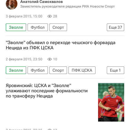
Анатолий Самохвалов
Заместитель руководителя редакции РИА Новости Спорт
3 февраля 2015, 15:00
28
Зволле
Футбол
Спорт
Еще
37
Локомотив (Москва)
Атлетико (Мадрид)
"Зволле" объявил о переходе чешского форварда
Валенсия
Гамбург
Челси
ПФК ЦСКА
Нецида из ПФК ЦСКА
Бенфика
Сампдория
Вольфсбург
2 февраля 2015, 23:50
10
Манчестер Сити
Манчестер Юнайтед
Зволле
Футбол
Спорт
ПФК ЦСКА
Еще
1
Вячеслав Караваев
Мохамед Салах
Томаш Нецид
Александр Глеб
Энцо Перес
Томаш Нецид
Яровинский: ЦСКА и "Зволле"
улаживают последние формальности
Жонатан Лежар
Роланду
Аарон Леннон
по трансферу Нецида
Джердан Шакири
Фернандо Торрес
Даме Н'Дойе
Лукас Подольски
Маттиа Дестро
Сальваторе Боккетти
Хуан Куадрадо
Лука Антонелли