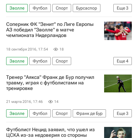
Зволле
Футбол
Спорт
Бурсаспор
Еще
3
Славия
ПФК ЦСКА
Томаш Нецид
Соперник ФК "Зенит" по Лиге Европы
АЗ победил "Зволле" в матче
чемпионата Нидерландов
18 сентября 2016, 17:54
18
Зволле
Футбол
Спорт
Еще
4
Лига Европы УЕФА 2026-2027
Тренер "Аякса" Франк де Бур получил
Чемпионат Нидерландов
Зенит
травму, играя с футболистами на
тренировке
АЗ (Алкмар)
21 марта 2016, 17:46
14
Зволле
Футбол
Спорт
Франк де Бур
Еще
3
Чемпионат Нидерландов
ПСВ
Аякс
Футболист Нецид заявил, что ушел из
ЦСКА из-за недоверия со стороны