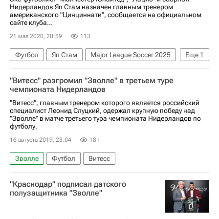
Нидерландов Яп Стам назначен главным тренером
американского "Цинциннати", сообщается на официальном
сайте клуба...
21 мая 2020, 20:59
113
Футбол
Яп Стам
Major League Soccer 2025
Еще
1
Цинциннати
"Витесс" разгромил "Зволле" в третьем туре
чемпионата Нидерландов
"Витесс", главным тренером которого является российский
специалист Леонид Слуцкий, одержал крупную победу над
"Зволле" в матче третьего тура чемпионата Нидерландов по
футболу.
16 августа 2019, 23:04
181
Зволле
Футбол
Витесс
"Краснодар" подписал датского
полузащитника "Зволле"