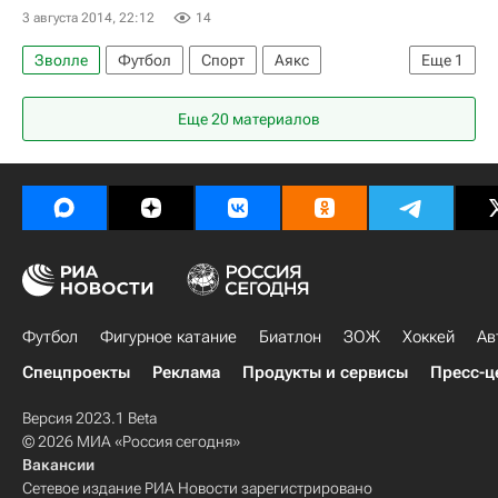
3 августа 2014, 22:12
14
Зволле
Футбол
Спорт
Аякс
Еще
1
Стефан Нейланд
Еще 20 материалов
Футбол
Фигурное катание
Биатлон
ЗОЖ
Хоккей
Ав
Спецпроекты
Реклама
Продукты и сервисы
Пресс-ц
Версия 2023.1 Beta
© 2026 МИА «Россия сегодня»
Вакансии
Сетевое издание РИА Новости зарегистрировано