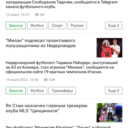
нападающим Слободаном Тедичем, сообщается в Telegram-
канале футбольного клуба.
12 июня, 13:37
86
Зволле
Футбол
Спорт
Россия
Еще
3
Сербия
Акрон (Тольятти)
Манчестер Сити
"Милан" подписал талантливого
полузащитника из Нидерландов
Нидерландский футболист Тиджани Рейндерс, выступавший
за АЗ из Алкмара, стал игроком "Милана", сообщается на
официальном сайте 19-кратных чемпионов Италии.
19 июля 2023, 18:40
538
Зволле
Футбол
Трансферы
Еще
3
Трансферы в Серии А
Милан
АЗ (Алкмар)
Яп Стам назначен главным тренером
клуба MLS "Цинциннати"
Экс-футболист "Манчестер Юнайтед", "Лацио" и сборной