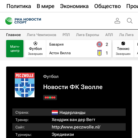
Политика
В мире
Экономика
Общество
Про
Главное
Лига Чемпионов
РПЛ
Лига Европы
АПЛ
Ла Лига
2
Бавария
Матч-
Футбол
Теннис
центр
1
Астон Вилла
Завершен
Завершен
Футбол
Новости ФК Зволле
Нидерланды
Страна:
Хендрик ван дер Вегт
Тренер:
http://www.peczwolle.nl/
Сайт:
Эредивизи
Турниры: