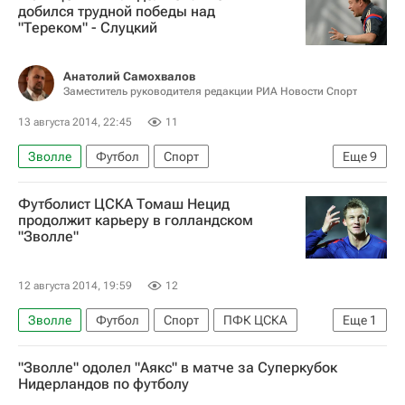
РПЛ 2026-2027 (Чемпионат России по футболу)
добился трудной победы над
"Тереком" - Слуцкий
ПФК ЦСКА
Томаш Нецид
Анатолий Самохвалов
Заместитель руководителя редакции РИА Новости Спорт
13 августа 2014, 22:45
11
Зволле
Футбол
Спорт
Еще
9
Леонид Слуцкий (политик)
Футболист ЦСКА Томаш Нецид
РПЛ 2026-2027 (Чемпионат России по футболу)
продолжит карьеру в голландском
"Зволле"
Ахмат
ПФК ЦСКА
Томаш Нецид
Расмус Эльм
Александр Цауня
12 августа 2014, 19:59
12
Алан Дзагоев
Алексей Березуцкий
Зволле
Футбол
Спорт
ПФК ЦСКА
Еще
1
Томаш Нецид
"Зволле" одолел "Аякс" в матче за Суперкубок
Нидерландов по футболу