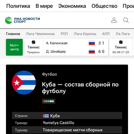
Политика
В мире
Экономика
Общество
Про
Главное
Лига Чемпионов
РПЛ
Лига Европы
АПЛ
Ла Лига
3
1
А. Калинская
Матч-
Теннис
Теннис
центр
6
0
Д. Шнайдер
Прерван
06.08 21:20
Футбол
Куба — состав сборной по
футболу
Куба
Страна:
Yunielys Castillo
Тренер:
Товарищеские матчи сборных
Турнир: