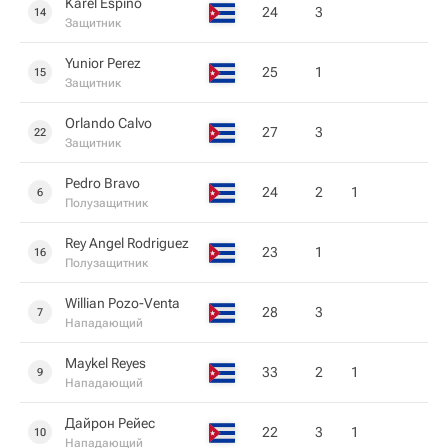
Karel Espino
24
3
14
Защитник
Yunior Perez
25
1
15
Защитник
Orlando Calvo
27
3
22
Защитник
Pedro Bravo
24
2
1
6
Полузащитник
Rey Angel Rodriguez
23
1
16
Полузащитник
Willian Pozo-Venta
28
3
7
Нападающий
Maykel Reyes
33
2
1
9
Нападающий
Дайрон Рейес
22
3
1
10
Нападающий