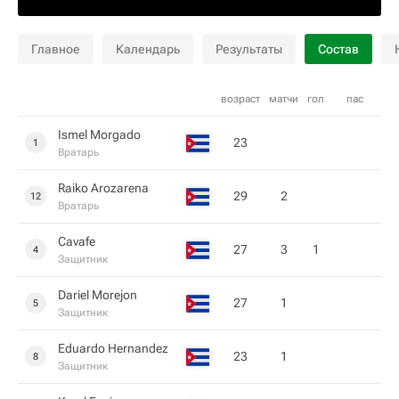
Главное
Календарь
Результаты
Состав
возраст
матчи
гол
пас
Ismel Morgado
23
1
Вратарь
Raiko Arozarena
29
2
12
Вратарь
Cavafe
27
3
1
4
Защитник
Dariel Morejon
27
1
5
Защитник
Eduardo Hernandez
23
1
8
Защитник