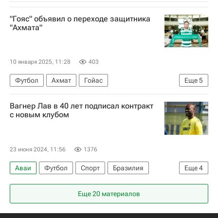
"Гояс" объявил о переходе защитника
"Ахмата"
10 января 2025, 11:28
403
Футбол
Ахмат
Гойас
Еще
5
Слован (Братислава)
Спорт
Вагнер Лав в 40 лет подписал контракт
РПЛ 2026-2027 (Чемпионат России по футболу)
с новым клубом
Трансферы
Трансферы в РПЛ
23 июня 2024, 11:56
1376
Аваи
Футбол
Спорт
Бразилия
Еще
4
Россия
Вагнер Лав
ПФК ЦСКА
Еще 20 материалов
Трансферы