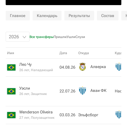
Главное
Календарь
Результаты
Состав
Все трансферы
Пришли
Ушли
Слухи
Имя
Дата
Откуда
Куда
Лео Чу
Алверка
04.08.26
26 лет, Нападающий
Уэсли
Аваи ФК
22.07.26
Насио
26 лет, Защитник
Wenderson Oliveira
03.03.26
Эльфсборг
27 лет, Полузащитник