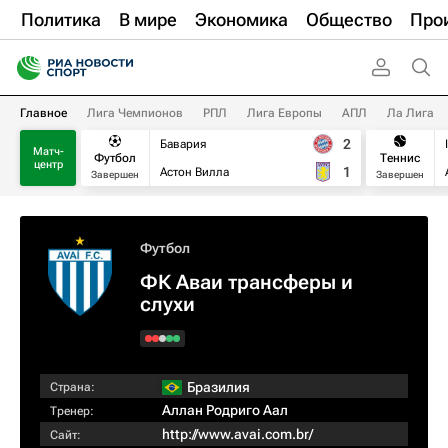
Политика
В мире
Экономика
Общество
Про
Главное
Лига Чемпионов
РПЛ
Лига Европы
АПЛ
Ла Лига
2
Бавария
Матч-
Футбол
Теннис
центр
1
Астон Вилла
Завершен
Завершен
Футбол
ФК Аваи трансферы и
слухи
Бразилия
Страна:
Аллан Родриго Аал
Тренер:
http://www.avai.com.br/
Сайт: