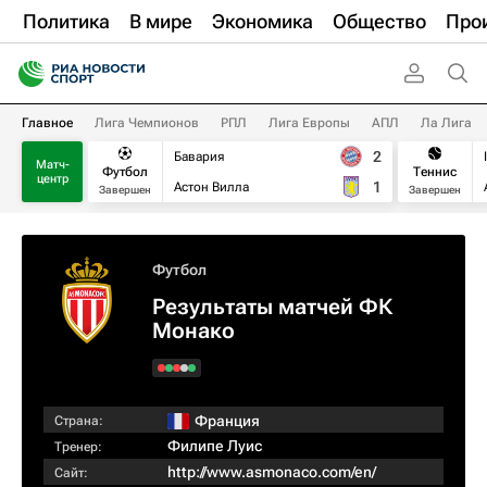
Политика
В мире
Экономика
Общество
Про
Главное
Лига Чемпионов
РПЛ
Лига Европы
АПЛ
Ла Лига
2
Бавария
Матч-
Футбол
Теннис
центр
1
Астон Вилла
Завершен
Завершен
Футбол
Результаты матчей ФК
Монако
Франция
Страна:
Филипе Луис
Тренер:
http://www.asmonaco.com/en/
Сайт: