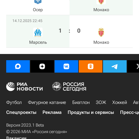
Осер
Монако
14.12.2025 22:45
1
:
0
Марсель
Монако
Футбол
Фигурное катание
Биатлон
ЗОЖ
Хоккей
Ав
Спецпроекты
Реклама
Продукты и сервисы
Пресс-ц
Версия 2023.1 Beta
© 2026 МИА «Россия сегодня»
Вакансии