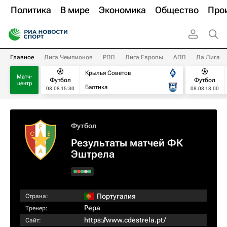
Политика
В мире
Экономика
Общество
Про
Главное
Лига Чемпионов
РПЛ
Лига Европы
АПЛ
Ла Лига
Крылья Советов
Матч-
Футбол
Футбол
центр
Балтика
08.08 15:30
08.08 18:00
Футбол
Результаты матчей ФК
Эштрела
Португалия
Страна:
Pepa
Тренер:
https://www.cdestrela.pt/
Сайт: