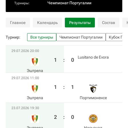
Чемпионат Португалии
Турниры:
Главное
Календарь
Результаты
Состав
Турнир:
Все турниры
Чемпионат Португалии
Кубок Пор
29.07.2026 20:00
Lusitano de Evora
1
:
0
Эштрела
29.07.2026 11:00
1
:
1
Эштрела
Портимоненсе
23.07.2026 19:30
2
:
0
Эштрела
Насьонал