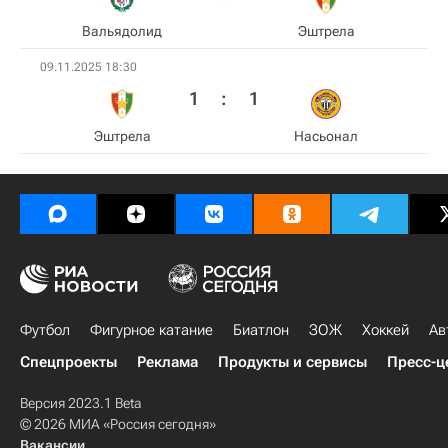
Вальядолид
Эштрела
09.11.2025 18:30
1
:
1
Эштрела
Насьонал
Футбол
Фигурное катание
Биатлон
ЗОЖ
Хоккей
Ав
Спецпроекты
Реклама
Продукты и сервисы
Пресс-ц
Версия 2023.1 Beta
© 2026 МИА «Россия сегодня»
Вакансии