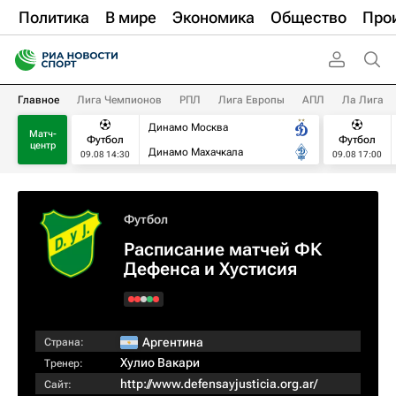
Политика
В мире
Экономика
Общество
Про
Главное
Лига Чемпионов
РПЛ
Лига Европы
АПЛ
Ла Лига
Динамо Москва
Матч-
Футбол
Футбол
центр
Динамо Махачкала
09.08 14:30
09.08 17:00
Футбол
Расписание матчей ФК
Дефенса и Хустисия
Аргентина
Страна:
Хулио Вакари
Тренер:
http://www.defensayjusticia.org.ar/
Сайт: