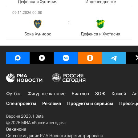
Дефенса и Хустисия
Индепендьенте
09.11.2026 00:00
Бока Хуниорс
Дефенса и Хустисия
Футбол
Фигурное катание
Биатлон
ЗОЖ
Хоккей
Ав
Спецпроекты
Реклама
Продукты и сервисы
Пресс-ц
Версия 2023.1 Beta
© 2026 МИА «Россия сегодня»
Вакансии
Сетевое издание РИА Новости зарегистрировано