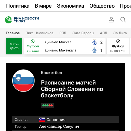
Политика
В мире
Экономика
Общество
Про
Главное
Лига Чемпионов
РПЛ
Лига Европы
АПЛ
Ла Лига
2
Динамо Москва
Матч-
Футбол
Футбол
центр
1
Динамо Махачкала
2-й тайм
09.08 17:00
Баскетбол
Расписание матчей
Сборной Словении по
баскетболу
Словения
Страна:
Александер Секулич
Тренер: