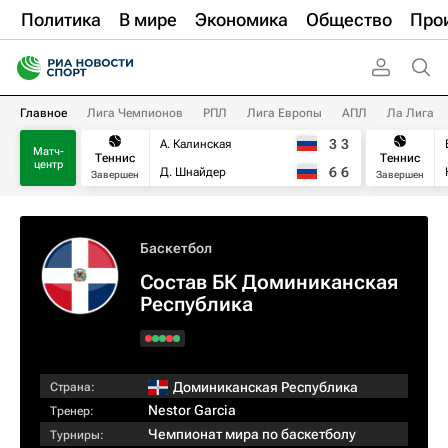
Политика
В мире
Экономика
Общество
Про
Главное
Лига Чемпионов
РПЛ
Лига Европы
АПЛ
Ла Лига
3
3
А. Калинская
Матч-
Теннис
Теннис
центр
6
6
Д. Шнайдер
Завершен
Завершен
Баскетбол
Состав БК Доминиканская
Республика
Доминиканская Республика
Страна:
Nestor Garcia
Тренер:
Чемпионат мира по баскетболу
Турниры: