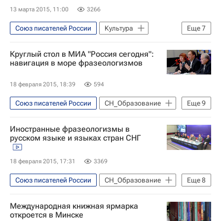
13 марта 2015, 11:00
3266
Союз писателей России
Культура
Еще
7
Аналитика - Религия и мировоззрение
Круглый стол в МИА "Россия сегодня":
Религия
Александр Пушкин
навигация в море фразеологизмов
Архимандрит Тихон (Георгий Шевкунов)
18 февраля 2015, 18:39
594
Владимир Вигилянский
Союз писателей России
СН_Образование
Еще
9
Союз журналистов России
Facebook
Русский язык в мире
Москва
Иностранные фразеологизмы в
Европа
Центральный ФО
русском языке и языках стран СНГ
Весь мир
Россия сегодня
18 февраля 2015, 17:31
3369
Министерство образования и науки ДНР
СНГ
Россия
Союз писателей России
СН_Образование
Еще
8
Москва
Русский язык в мире
Международная книжная ярмарка
Центральный ФО
Весь мир
откроется в Минске