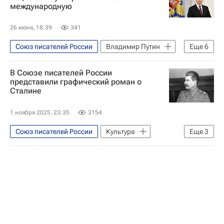
международную
26 июня, 18:39
341
Союз писателей России
Владимир Путин
Еще
6
Культура
Россия
Сергей Лавров
В Союзе писателей России
Максут Шадаев
представили графический роман о
Сталине
Российский Книжный Союз
Ассоциация юристов России
1 ноября 2025, 23:35
3154
Союз писателей России
Культура
Еще
3
Россия
Иосиф Сталин (Джугашвили)
Общество