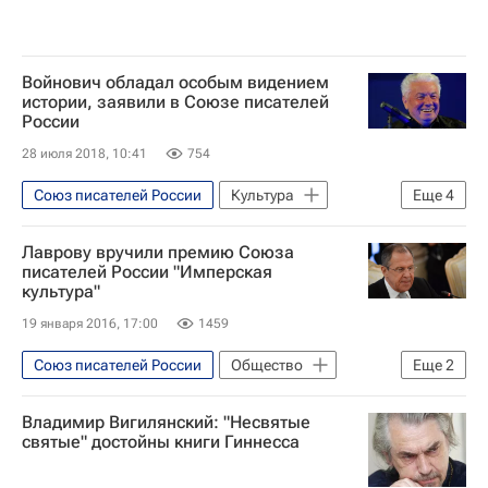
Войнович обладал особым видением
истории, заявили в Союзе писателей
России
28 июля 2018, 10:41
754
Союз писателей России
Культура
Еще
4
Владимир Войнович
Николай Иванов
Лаврову вручили премию Союза
Умер Владимир Войнович
Россия
писателей России "Имперская
культура"
19 января 2016, 17:00
1459
Союз писателей России
Общество
Еще
2
Сергей Лавров
Россия
Владимир Вигилянский: "Несвятые
святые" достойны книги Гиннесса