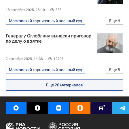
18 сентября 2025, 18:10
538
Московский гарнизонный военный суд
Еще
6
Происшествия
Россия
РСФСР
Генералу Оглоблину вынесли приговор
Москва
Тельман Исмаилов
по делу о взятке
Генеральная прокуратура РФ
2 сентября 2025, 14:38
12703
Московский гарнизонный военный суд
Еще
5
Происшествия
Россия
Еще
20
материалов
Александр Оглоблин
Вадим Шамарин
Халил Арсланов