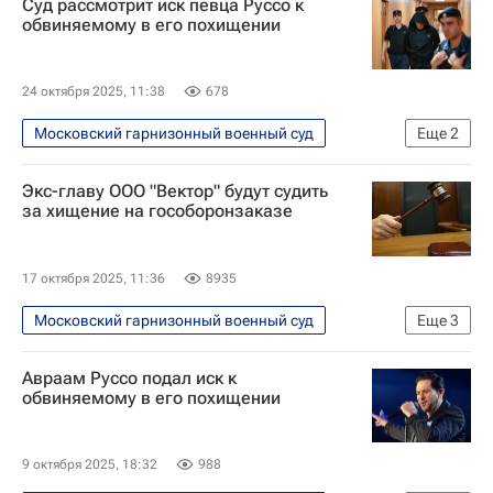
Суд рассмотрит иск певца Руссо к
Федеральная служба войск национальной гвардии РФ (Росгвардия)
обвиняемому в его похищении
Следственный комитет России (СК РФ)
24 октября 2025, 11:38
678
Московский гарнизонный военный суд
Еще
2
Происшествия
Экс-главу ООО "Вектор" будут судить
Авраам Руссо (Ипджиян)
за хищение на гособоронзаказе
17 октября 2025, 11:36
8935
Московский гарнизонный военный суд
Еще
3
Происшествия
Россия
Авраам Руссо подал иск к
Следственный комитет России (СК РФ)
обвиняемому в его похищении
9 октября 2025, 18:32
988