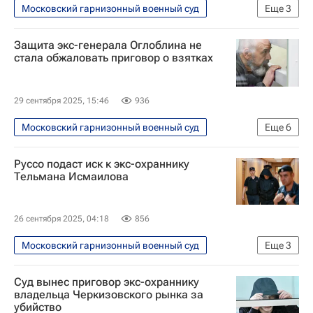
Московский гарнизонный военный суд
Еще
3
Происшествия
Москва
Защита экс-генерала Оглоблина не
Авраам Руссо (Ипджиян)
стала обжаловать приговор о взятках
29 сентября 2025, 15:46
936
Московский гарнизонный военный суд
Еще
6
Россия
Происшествия
Руссо подаст иск к экс-охраннику
Александр Оглоблин
Халил Арсланов
Тельмана Исмаилова
Вадим Шамарин
Вооруженные силы РФ
26 сентября 2025, 04:18
856
Московский гарнизонный военный суд
Еще
3
Россия
Авраам Руссо (Ипджиян)
Суд вынес приговор экс-охраннику
Происшествия
владельца Черкизовского рынка за
убийство