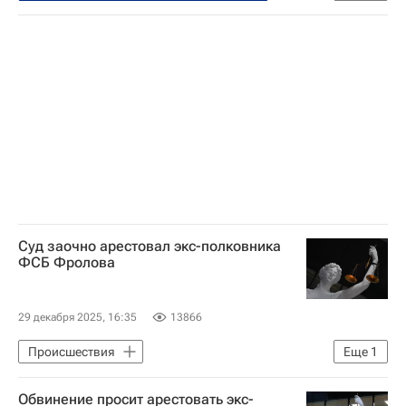
Происшествия
Россия
Балашиха
Московская область (Подмосковье)
Сергей Милейко
Федеральная служба войск национальной гвардии РФ (Росгвардия)
Главная военная прокуратура
Суд заочно арестовал экс-полковника
ФСБ Фролова
29 декабря 2025, 16:35
13866
Происшествия
Еще
1
Федеральная служба безопасности РФ (ФСБ России)
Обвинение просит арестовать экс-