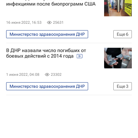
Макеевка
Ситуация в ДНР и ЛНР
инфекциями после биопрограмм США
16 июня 2022, 16:53
25631
Министерство здравоохранения ДНР
Еще
6
В мире
В ДНР назвали число погибших от
Донецкая Народная Республика
боевых действий с 2014 года
Россия
Швеция
Министерство обороны США
1 июня 2022, 04:08
23302
Войска РХБЗ
Министерство здравоохранения ДНР
Еще
3
В мире
Донецк
Донецкая Народная Республика