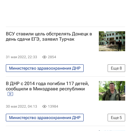
ВСУ ставили цель обстрелять Донецк в
день сдачи ЕГЭ, заявил Турчак
31 мая 2022, 22:33
2854
Министерство здравоохранения ДНР
Еще
8
Евгений Миронов
Донецк
В ДНР с 2014 года погибли 117 детей,
Россия
Единая Россия
сообщили в Минздраве республики
Андрей Турчак
Владимир Путин
Украина
Вооруженные силы Украины
30 мая 2022, 04:13
13984
Министерство здравоохранения ДНР
Еще
5
Специальная военная операция на Украине