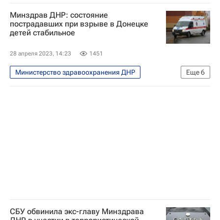
Специальная военная операция на Украине
Минздрав ДНР: состояние
Донецк
Петровский район
пострадавших при взрыве в Донецке
детей стабильное
Донецкая Народная Республика
Алексей Кулемзин (Донецк)
28 апреля 2023, 14:23
1451
Вооруженные силы Украины
Россия
Министерство здравоохранения ДНР
Еще
6
Происшествия
Донецк
Здоровье - Общество
Пролетарский район
Донецкая Народная Республика
Россия
Происшествия
СБУ обвинила экс-главу Минздрава