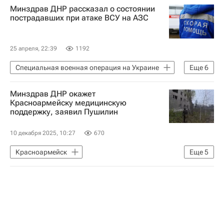
Минздрав ДНР рассказал о состоянии
пострадавших при атаке ВСУ на АЗС
25 апреля, 22:39
1192
Специальная военная операция на Украине
Еще
6
Донецкая Народная Республика
Минздрав ДНР окажет
Донецк
Куйбышевский район
Красноармейску медицинскую
поддержку, заявил Пушилин
Денис Пушилин
Вооруженные силы Украины
10 декабря 2025, 10:27
670
Безопасность
Красноармейск
Еще
5
Донецкая Народная Республика
Россия
Денис Пушилин
Владимир Путин
Вооруженные силы Украины