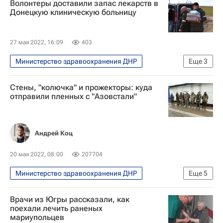
Волонтеры доставили запас лекарств в
В мире
Украина
Донецкую клиническую больницу
Донецкая Народная Республика
Мариуполь
27 мая 2022, 16:09
403
Министерство здравоохранения ДНР
Еще
3
В мире
Здоровье - Общество
Стены, "колючка" и прожекторы: куда
Донецкая Народная Республика
отправили пленных с "Азовстали"
Андрей Коц
20 мая 2022, 08:00
207704
Министерство здравоохранения ДНР
Еще
5
Россия
Безопасность
Врачи из Югры рассказали, как
Донецкая Народная Республика
поехали лечить раненых
мариупольцев
Донецк
Ситуация в ДНР и ЛНР