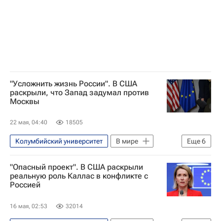
"Усложнить жизнь России". В США
раскрыли, что Запад задумал против
Москвы
22 мая, 04:40
18505
Колумбийский университет
В мире
Еще
6
Россия
США
Китай
"Опасный проект". В США раскрыли
Виктория Нуланд
Владимир Путин
реальную роль Каллас в конфликте с
Россией
НАТО
16 мая, 02:53
32014