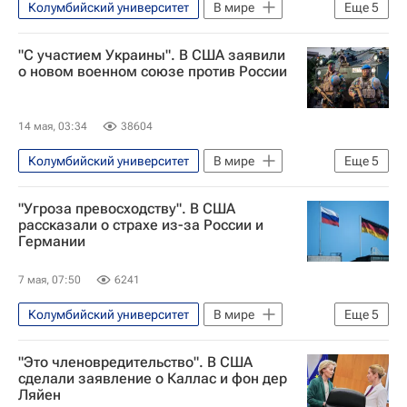
Колумбийский университет
В мире
Еще
5
Европа
Россия
Москва
"С участием Украины". В США заявили
Кайя Каллас
НАТО
о новом военном союзе против России
14 мая, 03:34
38604
Колумбийский университет
В мире
Еще
5
Европа
Украина
НАТО
"Угроза превосходству". В США
Евросоюз
Россия
рассказали о страхе из-за России и
Германии
7 мая, 07:50
6241
Колумбийский университет
В мире
Еще
5
Европа
Россия
США
"Это членовредительство". В США
Евросоюз
Северный поток
сделали заявление о Каллас и фон дер
Ляйен