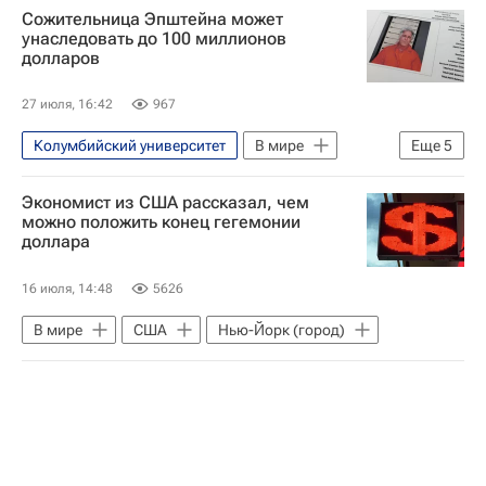
Сожительница Эпштейна может
унаследовать до 100 миллионов
долларов
27 июля, 16:42
967
Колумбийский университет
В мире
Еще
5
Белоруссия
США
Россия
Экономист из США рассказал, чем
Джеффри Эпштейн
ФБР
можно положить конец гегемонии
доллара
16 июля, 14:48
5626
В мире
США
Нью-Йорк (город)