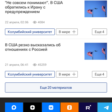
"Не совсем понимают". В США
Дональд Трамп
обратились к Ирану с
предупреждением
22 апреля, 02:06
4084
Колумбийский университет
В мире
Еще
4
США
Иран
Вашингтон (штат)
В США резко высказались об
Военная операция США и Израиля против Ирана
отношениях с Россией
21 апреля, 06:41
45259
Колумбийский университет
В мире
Еще
4
Россия
Украина
Прибалтика
Еще
20
материалов
Владимир Путин