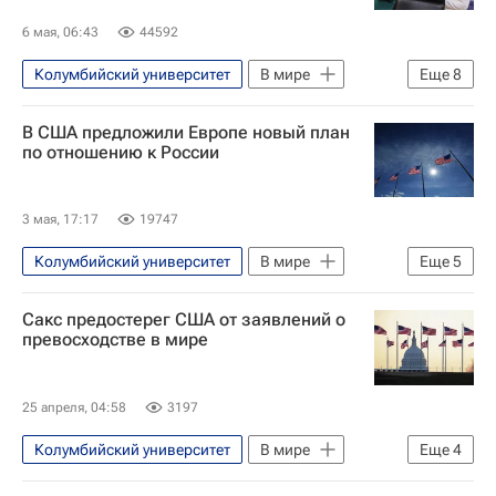
6 мая, 06:43
44592
Колумбийский университет
В мире
Еще
8
Россия
США
Европа
В США предложили Европе новый план
Кайя Каллас
Сергей Лавров
по отношению к России
Владимир Зеленский
НАТО
Северный поток
3 мая, 17:17
19747
Колумбийский университет
В мире
Еще
5
Россия
Европа
Москва
Сакс предостерег США от заявлений о
Владимир Путин
Евросоюз
превосходстве в мире
25 апреля, 04:58
3197
Колумбийский университет
В мире
Еще
4
США
Америка
Такер Карлсон