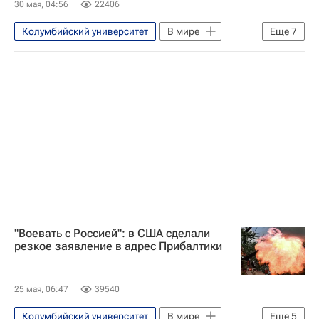
30 мая, 04:56
22406
Колумбийский университет
В мире
Еще
7
Россия
Украина
Великобритания
Владимир Путин
Дмитрий Песков
НАТО
Евросоюз
"Воевать с Россией": в США сделали
резкое заявление в адрес Прибалтики
25 мая, 06:47
39540
Колумбийский университет
В мире
Еще
5