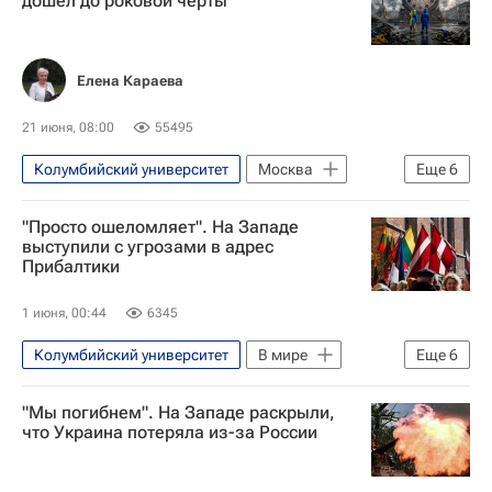
дошел до роковой черты
Елена Караева
21 июня, 08:00
55495
Колумбийский университет
Москва
Еще
6
Россия
Брюссель
НАТО
"Просто ошеломляет". На Западе
Евросовет
выступили с угрозами в адрес
Прибалтики
Атака ВСУ на автобус с детьми из Белоруссии
Аналитика
1 июня, 00:44
6345
Колумбийский университет
В мире
Еще
6
Прибалтика
Балтия
Россия
"Мы погибнем". На Западе раскрыли,
Владимир Путин
НАТО
Европа
что Украина потеряла из-за России