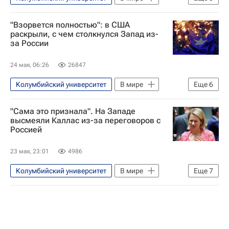
Россия
Европа
Украина
"Взорвется полностью": в США
Дмитрий Песков
раскрыли, с чем столкнулся Запад из-
за России
Вооруженные силы Украины
24 мая, 06:26
26847
Колумбийский университет
В мире
Еще
6
Россия
Европа
Брюссель
"Сама это признала". На Западе
Владимир Путин
Дмитрий Песков
высмеяли Каллас из-за переговоров с
Россией
Евросоюз
23 мая, 23:01
4986
Колумбийский университет
В мире
Еще
7
Европа
Кайя Каллас
Россия
Владимир Путин
Германия
Герхард Шредер
Евросоюз