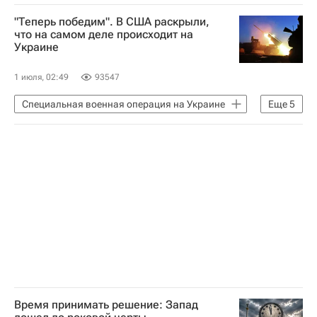
Специальная военная операция на Украине
"Теперь победим". В США раскрыли,
В мире
США
Европа
что на самом деле происходит на
Украине
Мария Захарова
Россия
1 июля, 02:49
93547
Специальная военная операция на Украине
Еще
5
В мире
Украина
Россия
Европа
Вооруженные силы Украины
Время принимать решение: Запад