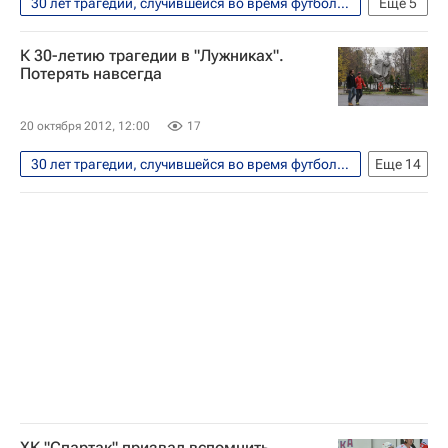
30 лет трагедии, случившейся во время футбольного матча "Спартак" (Москва) - "Харлем" (Нидерланды) на стадионе в "Лужниках"
Еще
5
Футбол
Спорт
Сергей Шавло
К 30-летию трагедии в "Лужниках".
Харлем
Спартак Москва
Потерять навсегда
20 октября 2012, 12:00
17
30 лет трагедии, случившейся во время футбольного матча "Спартак" (Москва) - "Харлем" (Нидерланды) на стадионе в "Лужниках"
Еще
14
Футбол
Спорт
Вокруг спорта
Дик Адвокат
Болельщики
Руд Гуллит
Чемпионат Нидерландов
Харлем
Гронинген
Аякс
Арьен Роббен
Грегори ван дер Вил
Марк ван Боммел
Дирк Кёйт
ХК "Спартак" призвал вспомнить