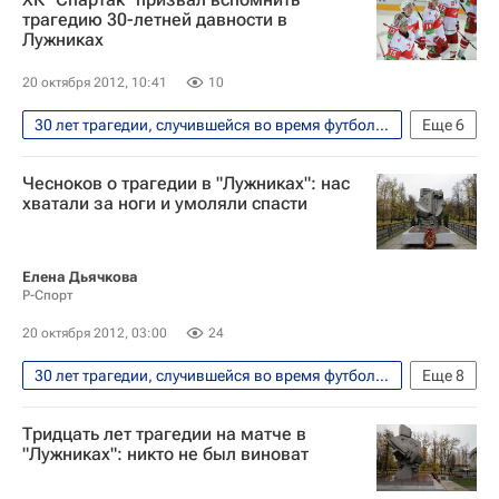
трагедию 30-летней давности в
Лужниках
20 октября 2012, 10:41
10
30 лет трагедии, случившейся во время футбольного матча "Спартак" (Москва) - "Харлем" (Нидерланды) на стадионе в "Лужниках"
Еще
6
Футбол
Спорт
Хоккей
Чесноков о трагедии в "Лужниках": нас
Вокруг спорта
ХК Спартак (Москва)
хватали за ноги и умоляли спасти
Спартак Москва
Елена Дьячкова
Р-Спорт
20 октября 2012, 03:00
24
30 лет трагедии, случившейся во время футбольного матча "Спартак" (Москва) - "Харлем" (Нидерланды) на стадионе в "Лужниках"
Еще
8
Интервью - Авторы
Аналитика
Тридцать лет трагедии на матче в
Футбол
Спорт
Болельщики
"Лужниках": никто не был виноват
Андрей Чесноков