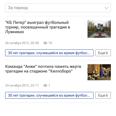
За период
"КБ Питер" выиграл футбольный
турнир, посвященный трагедии в
Лужниках
28 октября 2012, 20:58
18
30 лет трагедии, случившейся во время футбольного матча "Спартак" (Москва) - "Харлем" (Нидерланды) на стадионе в "Лужниках"
Еще
6
Футбол
Спорт
Вокруг спорта
Команда "Анжи" почтила память жертв
Союз европейских футбольных ассоциаций (УЕФА)
трагедии на стадионе "Хиллсборо"
Харлем
Спартак Москва
24 октября 2012, 23:11
1
30 лет трагедии, случившейся во время футбольного матча "Спартак" (Москва) - "Харлем" (Нидерланды) на стадионе в "Лужниках"
Еще
6
Футбол
Спорт
Гус Хиддинк
Лига Европы УЕФА 2026-2027
Анжи