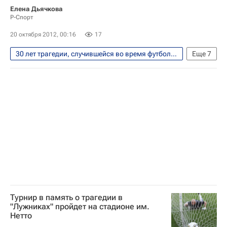
РПЛ 2026-2027 (Чемпионат России по футболу)
Елена Дьячкова
Р-Спорт
Спартак Москва
20 октября 2012, 00:16
17
30 лет трагедии, случившейся во время футбольного матча "Спартак" (Москва) - "Харлем" (Нидерланды) на стадионе в "Лужниках"
Еще
7
Футбол
Спорт
Мультимедийный спортивный пакет
Болельщики
Юрий Гаврилов
Сергей Шавло
Спартак Москва
Турнир в память о трагедии в
"Лужниках" пройдет на стадионе им.
Нетто