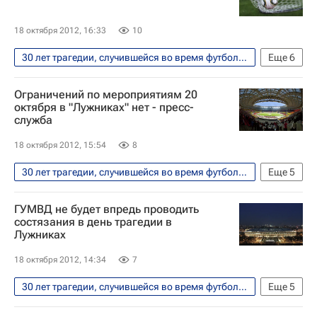
18 октября 2012, 16:33
10
30 лет трагедии, случившейся во время футбольного матча "Спартак" (Москва) - "Харлем" (Нидерланды) на стадионе в "Лужниках"
Еще
6
Футбол
Спорт
Вокруг спорта
Ограничений по мероприятиям 20
Болельщики
Олег Семенов
октября в "Лужниках" нет - пресс-
служба
Спартак Москва
18 октября 2012, 15:54
8
30 лет трагедии, случившейся во время футбольного матча "Спартак" (Москва) - "Харлем" (Нидерланды) на стадионе в "Лужниках"
Еще
5
Футбол
Спорт
Вокруг спорта
ГУМВД не будет впредь проводить
Болельщики
Спартак Москва
состязания в день трагедии в
Лужниках
18 октября 2012, 14:34
7
30 лет трагедии, случившейся во время футбольного матча "Спартак" (Москва) - "Харлем" (Нидерланды) на стадионе в "Лужниках"
Еще
5
Футбол
Спорт
От первого лица