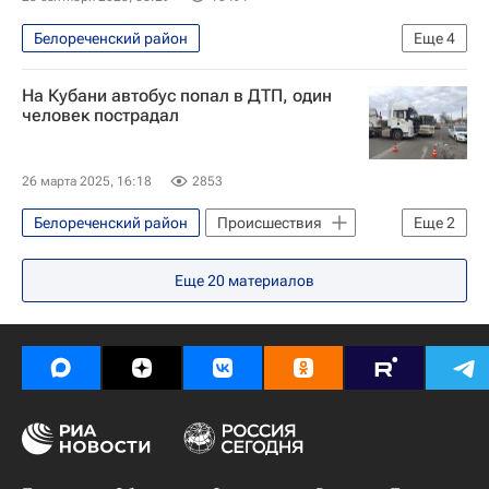
Белореченский район
Еще
4
Краснодарский край
На Кубани автобус попал в ДТП, один
Специальная военная операция на Украине
человек пострадал
Происшествия
Россия
26 марта 2025, 16:18
2853
Белореченский район
Происшествия
Еще
2
Белореченск
Апшеронск
Еще
20
материалов