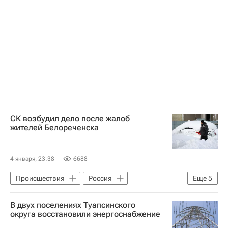
Сергей Сидоренко
Александр Бастрыкин
Следственный комитет России (СК РФ)
СК возбудил дело после жалоб
жителей Белореченска
4 января, 23:38
6688
Происшествия
Россия
Еще
5
Белореченск
Краснодарский край
В двух поселениях Туапсинского
Александр Бастрыкин
округа восстановили энергоснабжение
Сергей Сидоренко