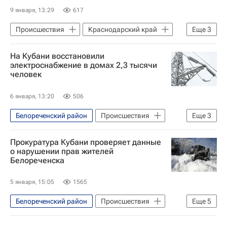
9 января, 13:29
617
Происшествия
Краснодарский край
Еще
3
Апшеронский район
На Кубани восстановили
Усть-Лабинский район
электроснабжение в домах 2,3 тысячи
человек
Вениамин Кондратьев
6 января, 13:20
506
Белореченский район
Происшествия
Еще
3
Краснодарский край
Прокуратура Кубани проверяет данные
Усть-Лабинский район
о нарушении прав жителей
Белореченска
Вениамин Кондратьев
5 января, 15:05
1565
Белореченский район
Происшествия
Еще
5
Белореченск
Краснодарский край