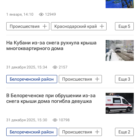
МЧС России (Министерство РФ по делам гражданской обороны, чрезвычайным ситуациям и ликвидации последствий стихийных бедствий)
Гидрометцентр
Россия
Погода
1 января, 14:10
12949
Энергетика
Происшествия
Краснодарский край
Еще
5
Усть-Лабинский район
Армавир
На Кубани из-за снега рухнула крыша
Вениамин Кондратьев
многоквартирного дома
МЧС России (Министерство РФ по делам гражданской обороны, чрезвычайным ситуациям и ликвидации последствий стихийных бедствий)
Гидрометцентр
31 декабря 2025, 15:34
2157
Белореченский район
Происшествия
Еще
3
Краснодарский край
Белореченск
В Белореченске при обрушении из-за
Новый год
снега крыши дома погибла девушка
31 декабря 2025, 15:30
10798
Белореченский район
Происшествия
Еще
2