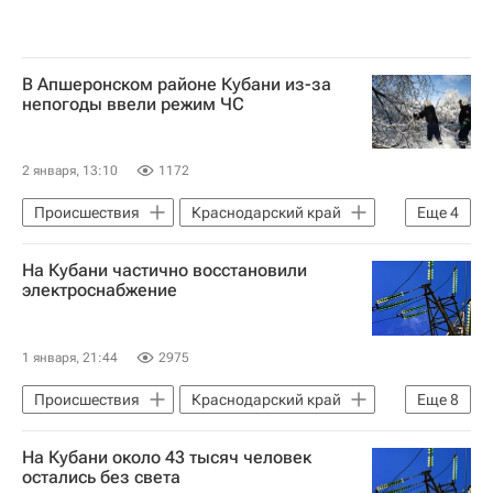
В Апшеронском районе Кубани из-за
непогоды ввели режим ЧС
2 января, 13:10
1172
Происшествия
Краснодарский край
Еще
4
Апшеронский район
Апшеронск
На Кубани частично восстановили
Вениамин Кондратьев
электроснабжение
МЧС России (Министерство РФ по делам гражданской обороны, чрезвычайным ситуациям и ликвидации последствий стихийных бедствий)
1 января, 21:44
2975
Происшествия
Краснодарский край
Еще
8
Апшеронский район
Апшеронск
На Кубани около 43 тысяч человек
Вениамин Кондратьев
остались без света