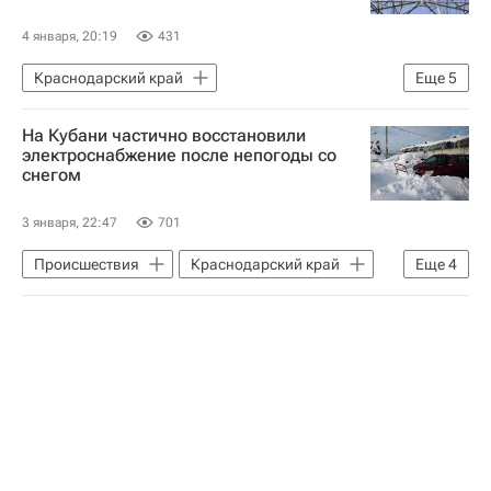
Следственный комитет России (СК РФ)
4 января, 20:19
431
Краснодарский край
Еще
5
Усть-Лабинский район
Армавир
На Кубани частично восстановили
Вениамин Кондратьев
Новый год
электроснабжение после непогоды со
снегом
Происшествия
3 января, 22:47
701
Происшествия
Краснодарский край
Еще
4
Усть-Лабинский район
Армавир
Вениамин Кондратьев
Новый год