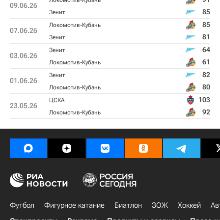
Локомотив-Кубань
09.06.26
85
Зенит
85
Локомотив-Кубань
07.06.26
81
Зенит
64
Зенит
03.06.26
61
Локомотив-Кубань
82
Зенит
01.06.26
80
Локомотив-Кубань
103
ЦСКА
23.05.26
92
Локомотив-Кубань
Футбол
Фигурное катание
Биатлон
ЗОЖ
Хоккей
Ав