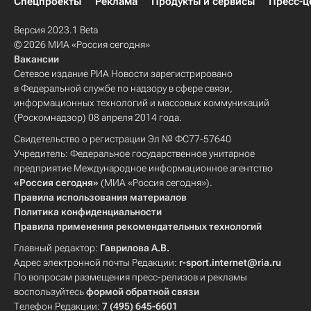
Спецпроекты
Реклама
Продукты и сервисы
Пресс-ц
Версия 2023.1 Beta
© 2026 МИА «Россия сегодня»
Вакансии
Сетевое издание РИА Новости зарегистрировано
в Федеральной службе по надзору в сфере связи,
информационных технологий и массовых коммуникаций
(Роскомнадзор) 08 апреля 2014 года.
Свидетельство о регистрации Эл № ФС77-57640
Учредитель: Федеральное государственное унитарное
предприятие Международное информационное агентство
«Россия сегодня»
(МИА «Россия сегодня»).
Правила использования материалов
Политика конфиденциальности
Правила применения рекомендательных технологий
Главный редактор:
Гаврилова А.В.
Адрес электронной почты Редакции:
r-sport.internet@ria.ru
По вопросам размещения пресс-релизов и рекламы
воспользуйтесь
формой обратной связи
Телефон Редакции:
7 (495) 645-6601