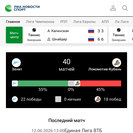
Главное
Лига Чемпионов
РПЛ
Лига Европы
АПЛ
Ла Лига
3
3
А. Калинская
Матч-
Теннис
Теннис
центр
6
6
Д. Шнайдер
Завершен
Завершен
40
матчей
Зенит
Локомотив-Кубань
55%
0%
45%
22 победы
0 ничьих
18 побед
Последний матч
Единая Лига ВТБ
12.06.2026 13:00