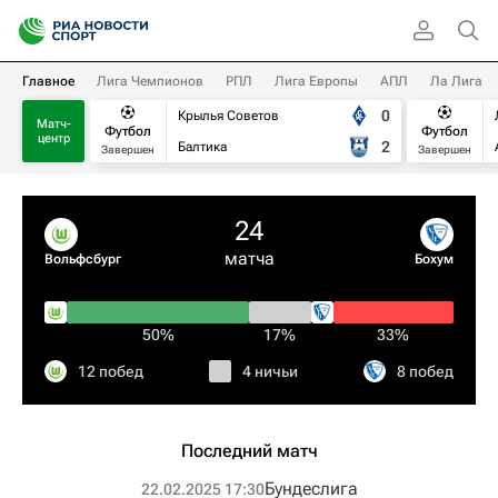
Главное
Лига Чемпионов
РПЛ
Лига Европы
АПЛ
Ла Лига
0
Крылья Советов
Матч-
Футбол
Футбол
центр
2
Балтика
Завершен
Завершен
24
матча
Вольфсбург
Бохум
50%
17%
33%
12 побед
4 ничьи
8 побед
Последний матч
Бундеслига
22.02.2025 17:30