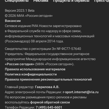
Спецпроекты
Реклама
Продукты и сервисы
Пресс-ц
Версия 2023.1 Beta
© 2026 МИА «Россия сегодня»
Вакансии
Сетевое издание РИА Новости зарегистрировано
в Федеральной службе по надзору в сфере связи,
информационных технологий и массовых коммуникаций
(Роскомнадзор) 08 апреля 2014 года.
Свидетельство о регистрации Эл № ФС77-57640
Учредитель: Федеральное государственное унитарное
предприятие Международное информационное агентство
«Россия сегодня»
(МИА «Россия сегодня»).
Правила использования материалов
Политика конфиденциальности
Правила применения рекомендательных технологий
Главный редактор:
Гаврилова А.В.
Адрес электронной почты Редакции:
r-sport.internet@ria.ru
По вопросам размещения пресс-релизов и рекламы
воспользуйтесь
формой обратной связи
Телефон Редакции:
7 (495) 645-6601