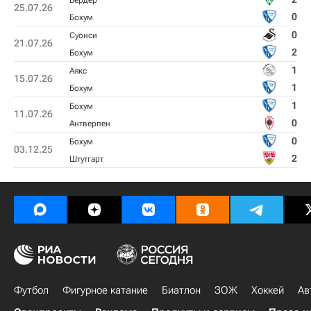
Вердер
25.07.26
0
Бохум
0
Суонси
21.07.26
2
Бохум
1
Аякс
15.07.26
1
Бохум
1
Бохум
11.07.26
0
Антверпен
0
Бохум
03.12.25
2
Штутгарт
Футбол
Фигурное катание
Биатлон
ЗОЖ
Хоккей
Ав