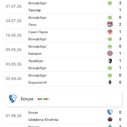
3
Вольфсбург
31.07.26
1
Телстар
0
Вольфсбург
24.07.26
2
Лион
1
Санкт-Паули
16.05.26
3
Вольфсбург
0
Вольфсбург
09.05.26
1
Бавария
1
Фрайбург
03.05.26
1
Вольфсбург
0
Вольфсбург
25.04.26
0
Боруссия М
Бохум
0
Бохум
01.08.26
0
Шеффилд Юнайтед
2