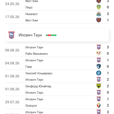
3
Вест Хэм
24.05.26
0
Лидс
3
Ньюкасл
17.05.26
1
Вест Хэм
Ипсвич Таун
3
Ипсвич Таун
08.08.26
0
Райо Вальекано
1
Ипсвич Таун
04.08.26
0
Гавр
1
Уикомб Уондерерс
01.08.26
2
Ипсвич Таун
2
Оксфорд Юнайтед
01.08.26
0
Ипсвич Таун
1
Ипсвич Таун
29.07.26
2
Осасуна
3
Ипсвич Таун