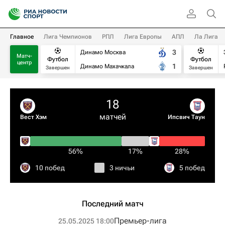
Главное
Лига Чемпионов
РПЛ
Лига Европы
АПЛ
Ла Лига
3
Динамо Москва
Матч-
Футбол
Футбол
центр
1
Динамо Махачкала
Завершен
Завершен
18
матчей
Вест Хэм
Ипсвич Таун
56%
17%
28%
10 побед
3 ничьи
5 побед
Последний матч
Премьер-лига
25.05.2025 18:00