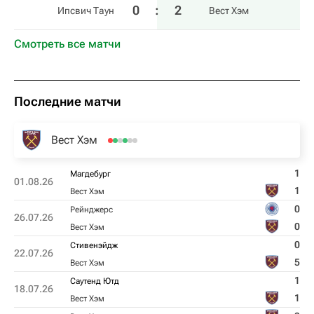
0
:
2
Ипсвич Таун
Вест Хэм
Смотреть все матчи
Последние матчи
Вест Хэм
1
Магдебург
01.08.26
1
Вест Хэм
0
Рейнджерс
26.07.26
0
Вест Хэм
0
Стивенэйдж
22.07.26
5
Вест Хэм
1
Саутенд Ютд
18.07.26
1
Вест Хэм