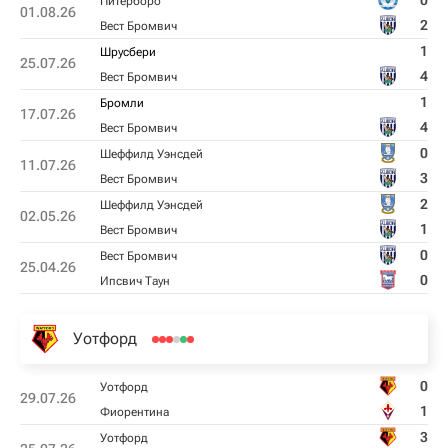
0
Питерборо
01.08.26
2
Вест Бромвич
1
Шрусбери
25.07.26
4
Вест Бромвич
1
Бромли
17.07.26
4
Вест Бромвич
0
Шеффилд Уэнсдей
11.07.26
3
Вест Бромвич
2
Шеффилд Уэнсдей
02.05.26
1
Вест Бромвич
0
Вест Бромвич
25.04.26
0
Ипсвич Таун
Уотфорд
0
Уотфорд
29.07.26
1
Фиорентина
3
Уотфорд