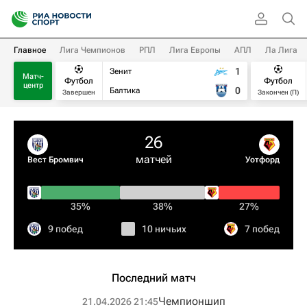
Главное
Лига Чемпионов
РПЛ
Лига Европы
АПЛ
Ла Лига
1
Зенит
Матч-
Футбол
Футбол
центр
0
Балтика
Завершен
Закончен (П)
26
матчей
Вест Бромвич
Уотфорд
35%
38%
27%
9 побед
10 ничьих
7 побед
Последний матч
Чемпионшип
21.04.2026 21:45