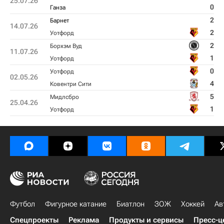
25.07.26
0
Ганза
2
Барнет
14.07.26
2
Уотфорд
2
Борхэм Вуд
11.07.26
1
Уотфорд
0
Уотфорд
02.05.26
4
Ковентри Сити
5
Мидлсбро
25.04.26
1
Уотфорд
Футбол
Фигурное катание
Биатлон
ЗОЖ
Хоккей
Ав
Спецпроекты
Реклама
Продукты и сервисы
Пресс-ц