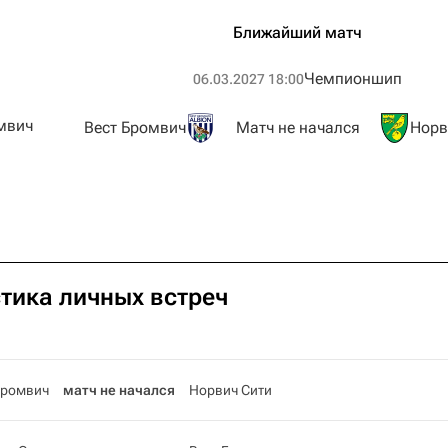
Ближайший матч
Чемпионшип
06.03.2027 18:00
мвич
Вест Бромвич
Матч не начался
Норв
стика личных встреч
Бромвич
матч не начался
Норвич Сити