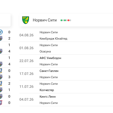
Норвич Сити
0
Норвич Сити
04.08.26
2
Кембридж Юнайтед
1
Норвич Сити
01.08.26
4
Осасуна
1
АФС Уимблдон
22.07.26
4
Норвич Сити
0
Санкт-Галлен
17.07.26
3
Норвич Сити
2
Норвич Сити
11.07.26
1
Колчестер
0
Кингс Линн
04.07.26
0
Норвич Сити