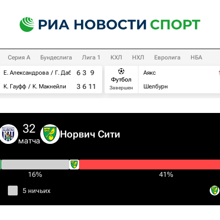
Серия А
Бундеслига
Лига 1
КХЛ
НХЛ
Евролига
НБА
6
3
9
Е. Александрова
Г. Дабровски
Аякс
Футбол
3
6
11
К. Гауфф
К. Макнейли
Шелбурн
Завершен
32
Норвич Сити
матча
16%
41%
5 ничьих