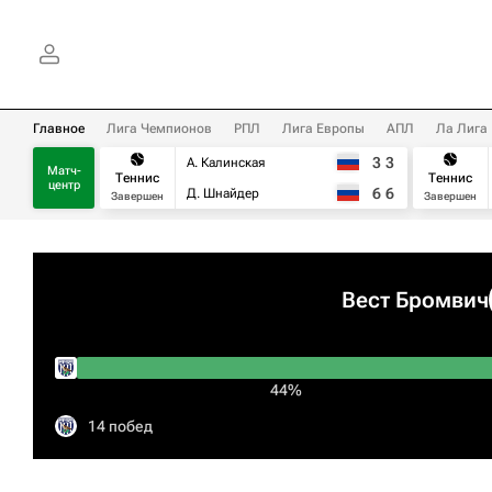
Главное
Лига Чемпионов
РПЛ
Лига Европы
АПЛ
Ла Лига
3
3
А. Калинская
Матч-
Теннис
Теннис
центр
6
6
Д. Шнайдер
Завершен
Завершен
Вест Бромвич
44%
14 побед