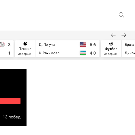
3
6
6
Д. Пегула
Брага
Теннис
Футбол
1
4
0
К. Рахимова
Дина
Завершен
Завершен
13 побед