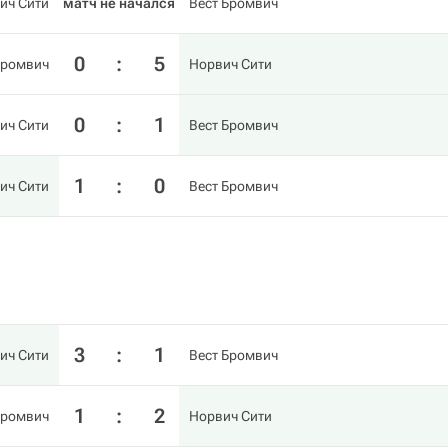
ич Сити
матч не начался
Вест Бромвич
0
:
5
Бромвич
Норвич Сити
0
:
1
ич Сити
Вест Бромвич
1
:
0
ич Сити
Вест Бромвич
3
:
1
ич Сити
Вест Бромвич
1
:
2
Бромвич
Норвич Сити