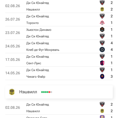
2
Ди Си Юнайтед
02.08.26
2
Нэшвилл
2
Ди Си Юнайтед
26.07.26
1
Торонто
1
Хьюстон Динамо
23.07.26
1
Ди Си Юнайтед
4
Ди Си Юнайтед
24.05.26
4
Клеб де Фут Монреаль
1
Ди Си Юнайтед
17.05.26
1
Сент-Луис
1
Ди Си Юнайтед
14.05.26
3
Чикаго Файр
Нэшвилл
2
Ди Си Юнайтед
02.08.26
2
Нэшвилл
1