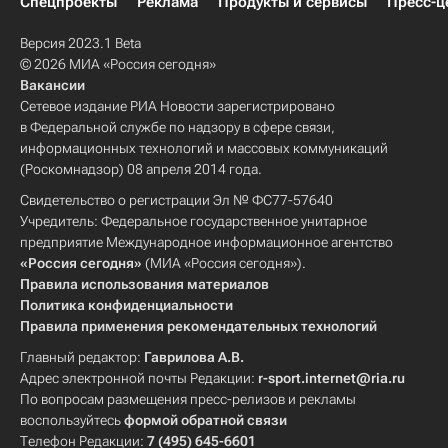
Спецпроекты
Реклама
Продукты и сервисы
Пресс-ц
Версия 2023.1 Beta
© 2026 МИА «Россия сегодня»
Вакансии
Сетевое издание РИА Новости зарегистрировано
в Федеральной службе по надзору в сфере связи,
информационных технологий и массовых коммуникаций
(Роскомнадзор) 08 апреля 2014 года.
Свидетельство о регистрации Эл № ФС77-57640
Учредитель: Федеральное государственное унитарное
предприятие Международное информационное агентство
«Россия сегодня»
(МИА «Россия сегодня»).
Правила использования материалов
Политика конфиденциальности
Правила применения рекомендательных технологий
Главный редактор:
Гаврилова А.В.
Адрес электронной почты Редакции:
r-sport.internet@ria.ru
По вопросам размещения пресс-релизов и рекламы
воспользуйтесь
формой обратной связи
Телефон Редакции:
7 (495) 645-6601