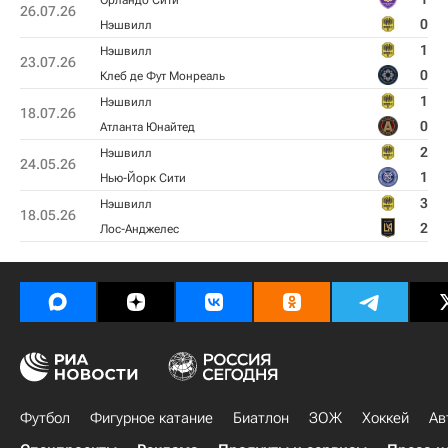
Орландо Сити
26.07.26
0
Нэшвилл
1
Нэшвилл
23.07.26
0
Клеб де Фут Монреаль
1
Нэшвилл
18.07.26
0
Атланта Юнайтед
2
Нэшвилл
24.05.26
1
Нью-Йорк Сити
3
Нэшвилл
18.05.26
2
Лос-Анджелес
Футбол
Фигурное катание
Биатлон
ЗОЖ
Хоккей
Ав