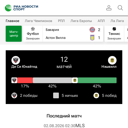
Главное
Лига Чемпионов
РПЛ
Лига Европы
АПЛ
Ла Лига
2
Бавария
Матч-
Футбол
Теннис
центр
1
Астон Вилла
Завершен
Завершен
12
матчей
Ди Си Юнайтед
Нэшвилл
17%
42%
42%
2 победы
5 ничьих
5 побед
Последний матч
MLS
02.08.2026 02:30