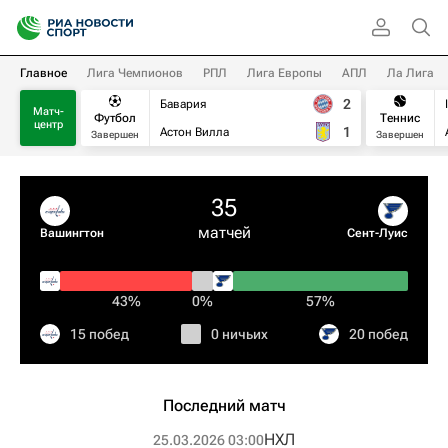
Главное
Лига Чемпионов
РПЛ
Лига Европы
АПЛ
Ла Лига
2
Бавария
Матч-
Футбол
Теннис
центр
1
Астон Вилла
Завершен
Завершен
35
матчей
Вашингтон
Сент-Луис
43%
0%
57%
15 побед
0 ничьих
20 побед
Последний матч
НХЛ
25.03.2026 03:00