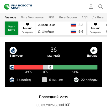
Главное
Лига Чемпионов
РПЛ
Лига Европы
АПЛ
Ла Лига
3
3
А. Калинская
Матч-
Теннис
Теннис
центр
6
6
Д. Шнайдер
Завершен
Завершен
36
матчей
Ванкувер
Даллас
39%
0%
61%
14 побед
0 ничьих
22 победы
Последний матч
НХЛ
03.03.2026 06:00