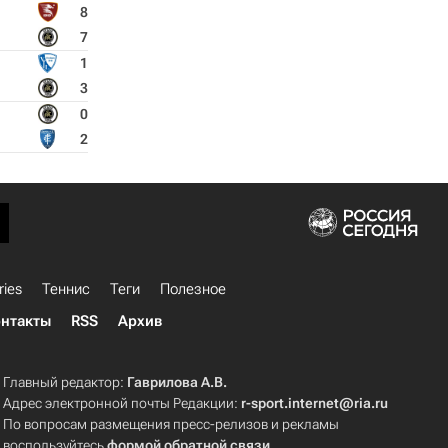
8
7
1
3
0
2
ries
Теннис
Теги
Полезное
нтакты
RSS
Архив
Главный редактор:
Гаврилова А.В.
Адрес электронной почты Редакции:
r-sport.internet@ria.ru
По вопросам размещения пресс-релизов и рекламы
воспользуйтесь
формой обратной связи