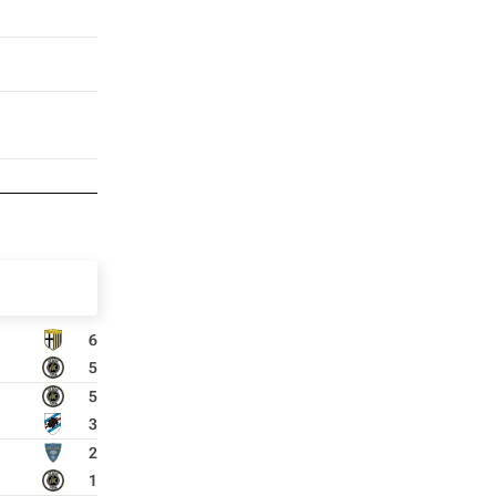
6
5
5
3
2
1