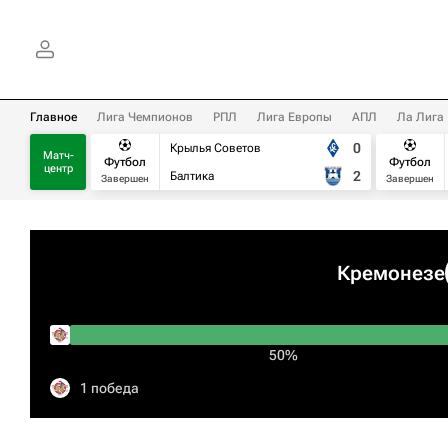
Главное
Лига Чемпионов
РПЛ
Лига Европы
АПЛ
Ла Лига
0
Крылья Советов
Матч-
Футбол
Футбол
центр
2
Балтика
Завершен
Завершен
Кремонезе
50%
1 победа