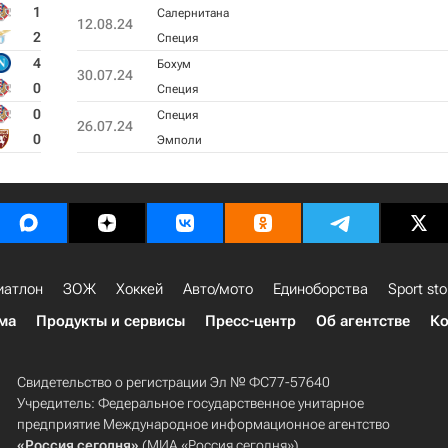
1
Салернитана
12.08.24
2
Специя
4
Бохум
30.07.24
0
Специя
0
Специя
26.07.24
0
Эмполи
иатлон
ЗОЖ
Хоккей
Авто/мото
Единоборства
Sport sto
ма
Продукты и сервисы
Пресс-центр
Об агентстве
Ко
Свидетельство о регистрации Эл № ФС77-57640
Учредитель: Федеральное государственное унитарное
предприятие Международное информационное агентство
«Россия сегодня»
(МИА «Россия сегодня»).