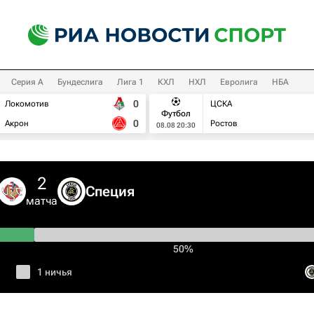
Серия А
Бундеслига
Лига 1
КХЛ
НХЛ
Евролига
НБА
0
Локомотив
ЦСКА
Футбол
0
Акрон
Ростов
08.08 20:30
2
Специя
матча
50%
1 ничья