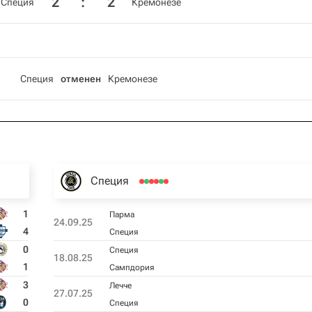
2
:
2
Специя
Кремонезе
Специя
отменен
Кремонезе
Специя
1
Парма
24.09.25
4
Специя
0
Специя
18.08.25
1
Сампдория
3
Лечче
27.07.25
0
Специя