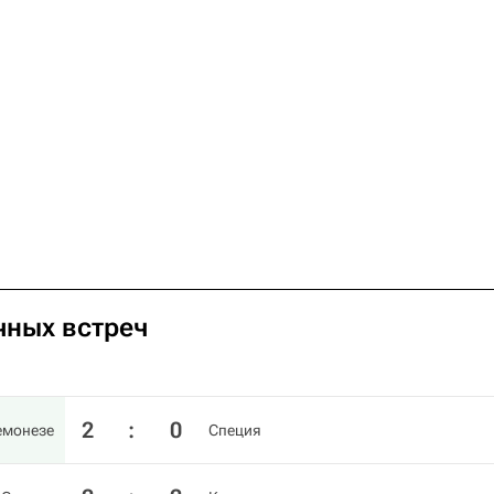
чных встреч
2
:
0
емонезе
Специя