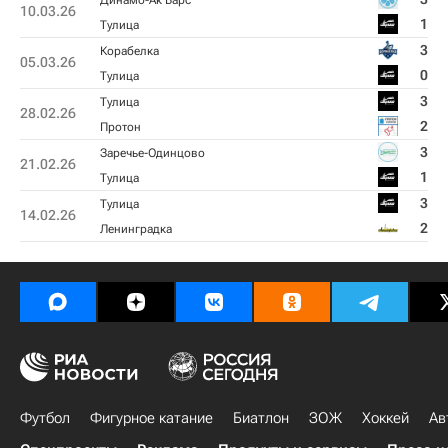
Динамо-Ак Барс
10.03.26
1
Тулица
3
Корабелка
05.03.26
0
Тулица
3
Тулица
28.02.26
2
Протон
3
Заречье-Одинцово
21.02.26
1
Тулица
3
Тулица
14.02.26
2
Ленинградка
Футбол
Фигурное катание
Биатлон
ЗОЖ
Хоккей
Ав