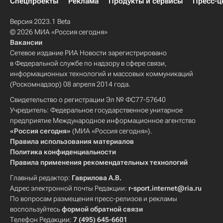
Спецпроекты
Реклама
Продукты и сервисы
Пресс-ц
Версия 2023.1 Beta
© 2026 МИА «Россия сегодня»
Вакансии
Сетевое издание РИА Новости зарегистрировано
в Федеральной службе по надзору в сфере связи,
информационных технологий и массовых коммуникаций
(Роскомнадзор) 08 апреля 2014 года.
Свидетельство о регистрации Эл № ФС77-57640
Учредитель: Федеральное государственное унитарное
предприятие Международное информационное агентство
«Россия сегодня»
(МИА «Россия сегодня»).
Правила использования материалов
Политика конфиденциальности
Правила применения рекомендательных технологий
Главный редактор:
Гаврилова А.В.
Адрес электронной почты Редакции:
r-sport.internet@ria.ru
По вопросам размещения пресс-релизов и рекламы
воспользуйтесь
формой обратной связи
Телефон Редакции:
7 (495) 645-6601