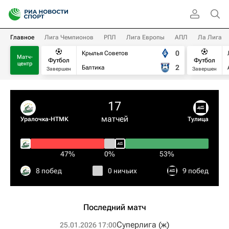
Главное
Лига Чемпионов
РПЛ
Лига Европы
АПЛ
Ла Лига
0
Крылья Советов
Матч-
Футбол
Футбол
центр
2
Балтика
Завершен
Завершен
17
матчей
Уралочка-НТМК
Тулица
47%
0%
53%
8 побед
0 ничьих
9 побед
Последний матч
Суперлига (ж)
25.01.2026 17:00