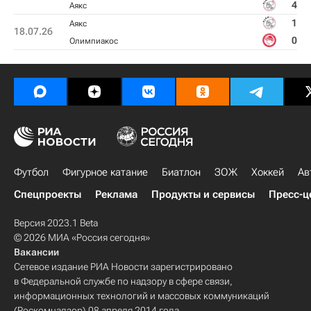
4
Аякс
1
Аякс
18.07.26
0
Олимпиакос
Футбол
Фигурное катание
Биатлон
ЗОЖ
Хоккей
Ав
Спецпроекты
Реклама
Продукты и сервисы
Пресс-ц
Версия 2023.1 Beta
© 2026 МИА «Россия сегодня»
Вакансии
Сетевое издание РИА Новости зарегистрировано
в Федеральной службе по надзору в сфере связи,
информационных технологий и массовых коммуникаций
(Роскомнадзор) 08 апреля 2014 года.