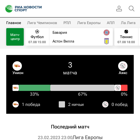
Главное
Лига Чемпионов
РПЛ
Лига Европы
АПЛ
Ла Лига
Бавария
Матч-
Футбол
Теннис
центр
Астон Вилла
07.08 15:00
07.08 18:00
3
матча
Унион
Аякс
33%
67%
0%
1 победа
2 ничьи
0 побед
Последний матч
Лига Европы
23.02.2023 23:00