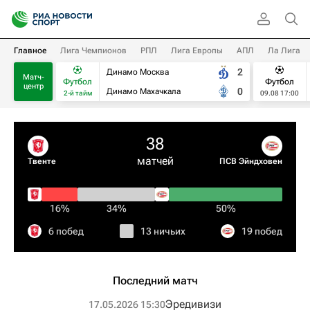
Главное
Лига Чемпионов
РПЛ
Лига Европы
АПЛ
Ла Лига
2
Динамо Москва
Матч-
Футбол
Футбол
центр
0
Динамо Махачкала
2-й тайм
09.08 17:00
38
матчей
Твенте
ПСВ Эйндховен
16%
34%
50%
6 побед
13 ничьих
19 побед
Последний матч
Эредивизи
17.05.2026 15:30