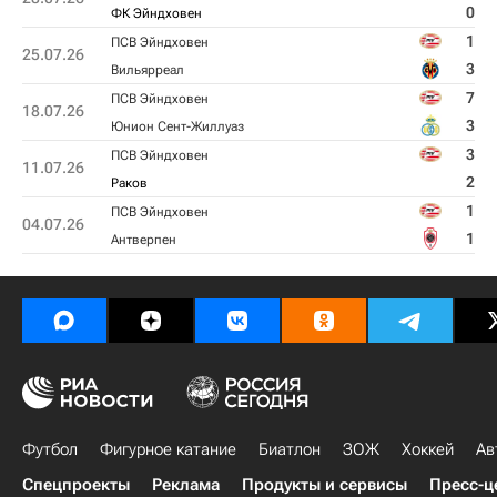
0
ФК Эйндховен
1
ПСВ Эйндховен
25.07.26
3
Вильярреал
7
ПСВ Эйндховен
18.07.26
3
Юнион Сент-Жиллуаз
3
ПСВ Эйндховен
11.07.26
2
Раков
1
ПСВ Эйндховен
04.07.26
1
Антверпен
Футбол
Фигурное катание
Биатлон
ЗОЖ
Хоккей
Ав
Спецпроекты
Реклама
Продукты и сервисы
Пресс-ц