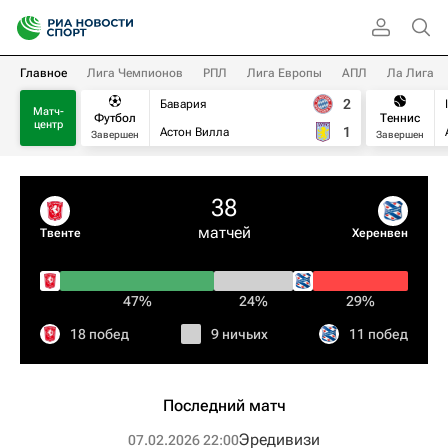
Главное
Лига Чемпионов
РПЛ
Лига Европы
АПЛ
Ла Лига
2
Бавария
Матч-
Футбол
Теннис
центр
1
Астон Вилла
Завершен
Завершен
38
матчей
Твенте
Херенвен
47%
24%
29%
18 побед
9 ничьих
11 побед
Последний матч
Эредивизи
07.02.2026 22:00