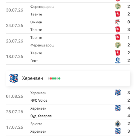
2
Ференцварош
30.07.26
2
Твенте
0
Эммен
24.07.26
3
Твенте
1
Твенте
23.07.26
2
Ференцварош
2
Твенте
18.07.26
2
Гент
Херенвен
3
Херенвен
01.08.26
2
NFC Volos
4
Херенвен
25.07.26
4
Оуд-Хеверле
2
Брюгге
17.07.26
3
Херенвен