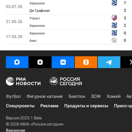
7
Херенвен
03.07.26
2
Де Графсхап
3
Утрехт
21.05.26
2
Херенвен
0
Херенвен
17.05.26
0
Аякс
Футбол
Фигурное катание
Биатлон
ЗОЖ
Хоккей
Ав
Спецпроекты
Реклама
Продукты и сервисы
Пресс-ц
Версия 2023.1 Beta
© 2026 МИА «Россия сегодня»
Вакансии